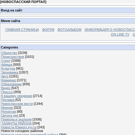
[
НОВОСПАССКИЙ ПОРТАЛ
]
Вход на сайт
Меню сайта
ГЛАВНАЯ СТРАНИЦА
ФОРУМ
ФОТОАЛЬБОМ
ИНФОРМАЦИЯ О НОВОСПАС
ON LINE TV
О
Categories
Общество
[3239]
Происшествия
[1631]
Спорт
[1568]
Афиша
[500]
Культура
[961]
Экономика
[1057]
Авто
[1261]
Криминал
[1371]
Образование
[835]
Видео
[547]
Пресса
[359]
К вашему сведению
[2714]
Реклама
[52]
Новоспасские вести
[1344]
Мнение
[322]
Репортаж
[90]
Цитата дня
[23]
Природа и экология
[1936]
ТАЛАНТЫ РАЙОНА
[204]
Новости Южного куста
[243]
Новости соседних районов
Новости сельских поселений района
[356]