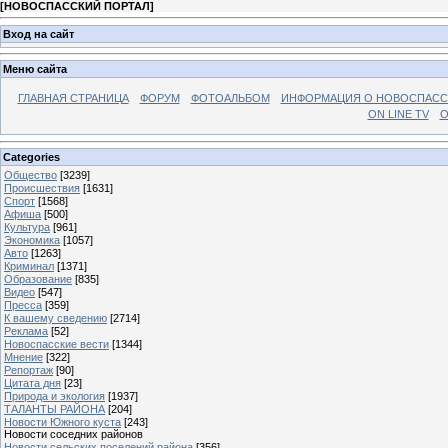
[
НОВОСПАССКИЙ ПОРТАЛ
]
Вход на сайт
Меню сайта
ГЛАВНАЯ СТРАНИЦА
ФОРУМ
ФОТОАЛЬБОМ
ИНФОРМАЦИЯ О НОВОСПАС
ON LINE TV
О
Categories
Общество
[3239]
Происшествия
[1631]
Спорт
[1568]
Афиша
[500]
Культура
[961]
Экономика
[1057]
Авто
[1263]
Криминал
[1371]
Образование
[835]
Видео
[547]
Пресса
[359]
К вашему сведению
[2714]
Реклама
[52]
Новоспасские вести
[1344]
Мнение
[322]
Репортаж
[90]
Цитата дня
[23]
Природа и экология
[1937]
ТАЛАНТЫ РАЙОНА
[204]
Новости Южного куста
[243]
Новости соседних районов
Новости сельских поселений района
[356]