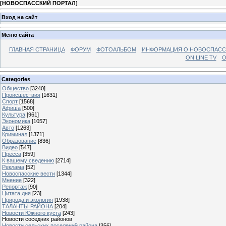
[
НОВОСПАССКИЙ ПОРТАЛ
]
Вход на сайт
Меню сайта
ГЛАВНАЯ СТРАНИЦА
ФОРУМ
ФОТОАЛЬБОМ
ИНФОРМАЦИЯ О НОВОСПАС
ON LINE TV
О
Categories
Общество
[3240]
Происшествия
[1631]
Спорт
[1568]
Афиша
[500]
Культура
[961]
Экономика
[1057]
Авто
[1263]
Криминал
[1371]
Образование
[836]
Видео
[547]
Пресса
[359]
К вашему сведению
[2714]
Реклама
[52]
Новоспасские вести
[1344]
Мнение
[322]
Репортаж
[90]
Цитата дня
[23]
Природа и экология
[1938]
ТАЛАНТЫ РАЙОНА
[204]
Новости Южного куста
[243]
Новости соседних районов
Новости сельских поселений района
[356]