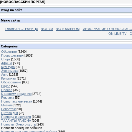
[
НОВОСПАССКИЙ ПОРТАЛ
]
Вход на сайт
Меню сайта
ГЛАВНАЯ СТРАНИЦА
ФОРУМ
ФОТОАЛЬБОМ
ИНФОРМАЦИЯ О НОВОСПАС
ON LINE TV
О
Categories
Общество
[3240]
Происшествия
[1631]
Спорт
[1568]
Афиша
[500]
Культура
[961]
Экономика
[1057]
Авто
[1263]
Криминал
[1371]
Образование
[836]
Видео
[547]
Пресса
[359]
К вашему сведению
[2714]
Реклама
[52]
Новоспасские вести
[1344]
Мнение
[322]
Репортаж
[90]
Цитата дня
[23]
Природа и экология
[1938]
ТАЛАНТЫ РАЙОНА
[204]
Новости Южного куста
[243]
Новости соседних районов
Новости сельских поселений района
[356]