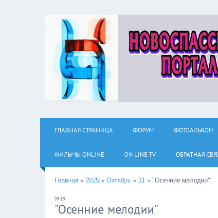
ГЛАВНАЯ СТРАНИЦА
ФОРУМ
ФОТОАЛЬБОМ
ФИЛЬМЫ ОNLINE
ON LINE TV
ОБРАТНАЯ СВЯ
Главная
»
2025
»
Октябрь
»
31
»
"Осенние мелодии"
09:19
"Осенние мелодии"