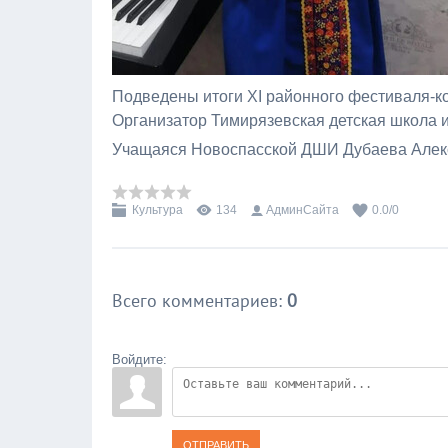
Подведены итоги XI районного фестиваля-к
Организатор Тимирязевская детская школа и
Учащаяся Новоспасской ДШИ Дубаева Алекса
Культура
134
АдминСайта
0.0
/
0
Всего комментариев
:
0
Войдите:
ОТПРАВИТЬ