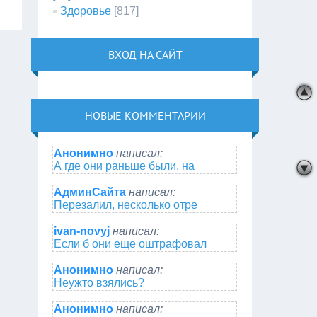
Здоровье
[817]
ВХОД НА САЙТ
НОВЫЕ КОММЕНТАРИИ
Анонимно
написал:
А где они раньше были, на
АдминСайта
написал:
Перезалил, несколько отре
ivan-novyj
написал:
Если б они еще оштрафовал
Анонимно
написал:
Неужто взялись?
Анонимно
написал: