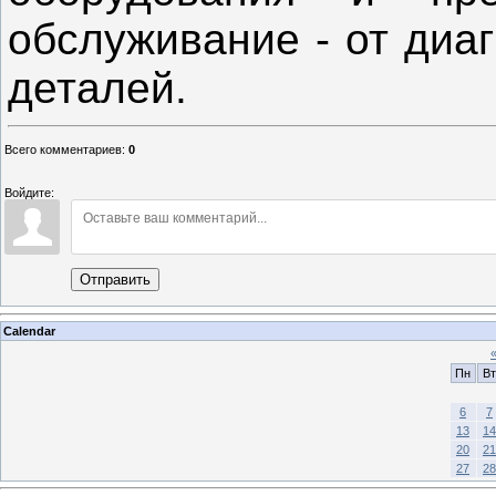
обслуживание - от диа
деталей.
Всего комментариев
:
0
Войдите:
Отправить
Calendar
Пн
Вт
6
7
13
14
20
21
27
28