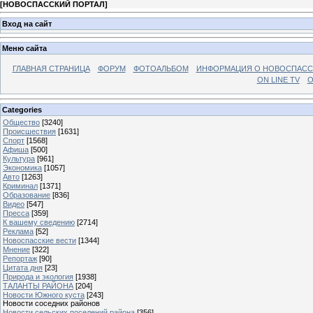
[
НОВОСПАССКИЙ ПОРТАЛ
]
Вход на сайт
Меню сайта
ГЛАВНАЯ СТРАНИЦА
ФОРУМ
ФОТОАЛЬБОМ
ИНФОРМАЦИЯ О НОВОСПАС
ON LINE TV
О
Categories
Общество
[3240]
Происшествия
[1631]
Спорт
[1568]
Афиша
[500]
Культура
[961]
Экономика
[1057]
Авто
[1263]
Криминал
[1371]
Образование
[836]
Видео
[547]
Пресса
[359]
К вашему сведению
[2714]
Реклама
[52]
Новоспасские вести
[1344]
Мнение
[322]
Репортаж
[90]
Цитата дня
[23]
Природа и экология
[1938]
ТАЛАНТЫ РАЙОНА
[204]
Новости Южного куста
[243]
Новости соседних районов
Новости сельских поселений района
[356]