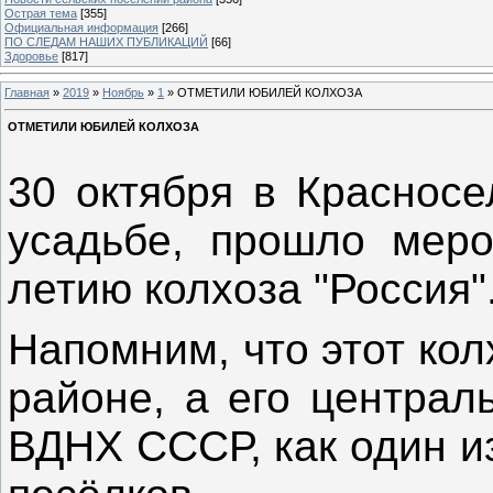
Острая тема
[355]
Официальная информация
[266]
ПО СЛЕДАМ НАШИХ ПУБЛИКАЦИЙ
[66]
Здоровье
[817]
Главная
»
2019
»
Ноябрь
»
1
» ОТМЕТИЛИ ЮБИЛЕЙ КОЛХОЗА
ОТМЕТИЛИ ЮБИЛЕЙ КОЛХОЗА
30 октября в Красносе
усадьбе, прошло меро
летию колхоза "Россия"
Напомним, что этот ко
районе, а его централ
ВДНХ СССР, как один и