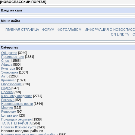
[
НОВОСПАССКИЙ ПОРТАЛ
]
Вход на сайт
Меню сайта
ГЛАВНАЯ СТРАНИЦА
ФОРУМ
ФОТОАЛЬБОМ
ИНФОРМАЦИЯ О НОВОСПАС
ON LINE TV
О
Categories
Общество
[3240]
Происшествия
[1631]
Спорт
[1568]
Афиша
[500]
Культура
[961]
Экономика
[1057]
Авто
[1263]
Криминал
[1371]
Образование
[836]
Видео
[547]
Пресса
[359]
К вашему сведению
[2714]
Реклама
[52]
Новоспасские вести
[1344]
Мнение
[322]
Репортаж
[90]
Цитата дня
[23]
Природа и экология
[1938]
ТАЛАНТЫ РАЙОНА
[204]
Новости Южного куста
[243]
Новости соседних районов
Новости сельских поселений района
[356]