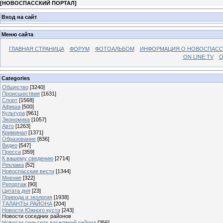
[
НОВОСПАССКИЙ ПОРТАЛ
]
Вход на сайт
Меню сайта
ГЛАВНАЯ СТРАНИЦА
ФОРУМ
ФОТОАЛЬБОМ
ИНФОРМАЦИЯ О НОВОСПАС
ON LINE TV
О
Categories
Общество
[3240]
Происшествия
[1631]
Спорт
[1568]
Афиша
[500]
Культура
[961]
Экономика
[1057]
Авто
[1263]
Криминал
[1371]
Образование
[836]
Видео
[547]
Пресса
[359]
К вашему сведению
[2714]
Реклама
[52]
Новоспасские вести
[1344]
Мнение
[322]
Репортаж
[90]
Цитата дня
[23]
Природа и экология
[1938]
ТАЛАНТЫ РАЙОНА
[204]
Новости Южного куста
[243]
Новости соседних районов
Новости сельских поселений района
[356]