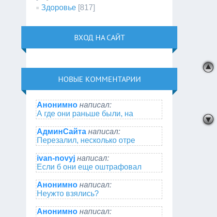
Здоровье
[817]
ВХОД НА САЙТ
НОВЫЕ КОММЕНТАРИИ
Анонимно
написал:
А где они раньше были, на
АдминСайта
написал:
Перезалил, несколько отре
ivan-novyj
написал:
Если б они еще оштрафовал
Анонимно
написал:
Неужто взялись?
Анонимно
написал: