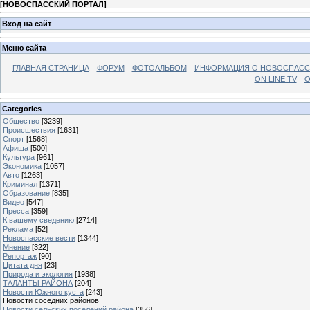
[
НОВОСПАССКИЙ ПОРТАЛ
]
Вход на сайт
Меню сайта
ГЛАВНАЯ СТРАНИЦА
ФОРУМ
ФОТОАЛЬБОМ
ИНФОРМАЦИЯ О НОВОСПАС
ON LINE TV
О
Categories
Общество
[3239]
Происшествия
[1631]
Спорт
[1568]
Афиша
[500]
Культура
[961]
Экономика
[1057]
Авто
[1263]
Криминал
[1371]
Образование
[835]
Видео
[547]
Пресса
[359]
К вашему сведению
[2714]
Реклама
[52]
Новоспасские вести
[1344]
Мнение
[322]
Репортаж
[90]
Цитата дня
[23]
Природа и экология
[1938]
ТАЛАНТЫ РАЙОНА
[204]
Новости Южного куста
[243]
Новости соседних районов
Новости сельских поселений района
[356]