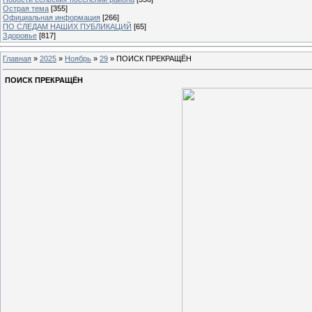
Острая тема
[355]
Официальная информация
[266]
ПО СЛЕДАМ НАШИХ ПУБЛИКАЦИЙ
[65]
Здоровье
[817]
Главная
»
2025
»
Ноябрь
»
29
» ПОИСК ПРЕКРАЩЁН
ПОИСК ПРЕКРАЩЁН