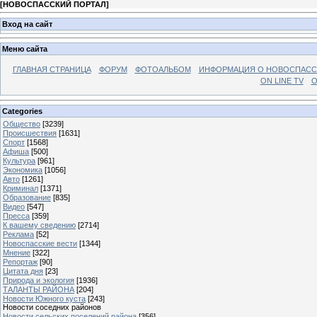
[
НОВОСПАССКИЙ ПОРТАЛ
]
Вход на сайт
Меню сайта
ГЛАВНАЯ СТРАНИЦА
ФОРУМ
ФОТОАЛЬБОМ
ИНФОРМАЦИЯ О НОВОСПАС
ON LINE TV
О
Categories
Общество
[3239]
Происшествия
[1631]
Спорт
[1568]
Афиша
[500]
Культура
[961]
Экономика
[1056]
Авто
[1261]
Криминал
[1371]
Образование
[835]
Видео
[547]
Пресса
[359]
К вашему сведению
[2714]
Реклама
[52]
Новоспасские вести
[1344]
Мнение
[322]
Репортаж
[90]
Цитата дня
[23]
Природа и экология
[1936]
ТАЛАНТЫ РАЙОНА
[204]
Новости Южного куста
[243]
Новости соседних районов
Новости сельских поселений района
[356]