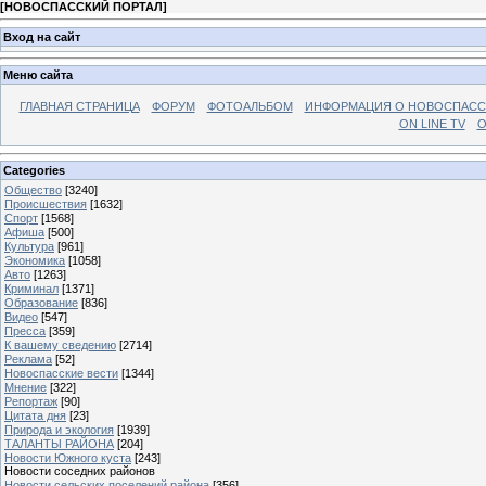
[
НОВОСПАССКИЙ ПОРТАЛ
]
Вход на сайт
Меню сайта
ГЛАВНАЯ СТРАНИЦА
ФОРУМ
ФОТОАЛЬБОМ
ИНФОРМАЦИЯ О НОВОСПАС
ON LINE TV
О
Categories
Общество
[3240]
Происшествия
[1632]
Спорт
[1568]
Афиша
[500]
Культура
[961]
Экономика
[1058]
Авто
[1263]
Криминал
[1371]
Образование
[836]
Видео
[547]
Пресса
[359]
К вашему сведению
[2714]
Реклама
[52]
Новоспасские вести
[1344]
Мнение
[322]
Репортаж
[90]
Цитата дня
[23]
Природа и экология
[1939]
ТАЛАНТЫ РАЙОНА
[204]
Новости Южного куста
[243]
Новости соседних районов
Новости сельских поселений района
[356]