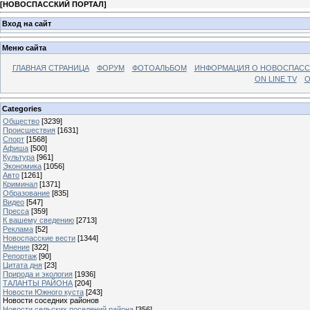
[
НОВОСПАССКИЙ ПОРТАЛ
]
Вход на сайт
Меню сайта
ГЛАВНАЯ СТРАНИЦА
ФОРУМ
ФОТОАЛЬБОМ
ИНФОРМАЦИЯ О НОВОСПАС
ON LINE TV
О
Categories
Общество
[3239]
Происшествия
[1631]
Спорт
[1568]
Афиша
[500]
Культура
[961]
Экономика
[1056]
Авто
[1261]
Криминал
[1371]
Образование
[835]
Видео
[547]
Пресса
[359]
К вашему сведению
[2713]
Реклама
[52]
Новоспасские вести
[1344]
Мнение
[322]
Репортаж
[90]
Цитата дня
[23]
Природа и экология
[1936]
ТАЛАНТЫ РАЙОНА
[204]
Новости Южного куста
[243]
Новости соседних районов
Новости сельских поселений района
[356]