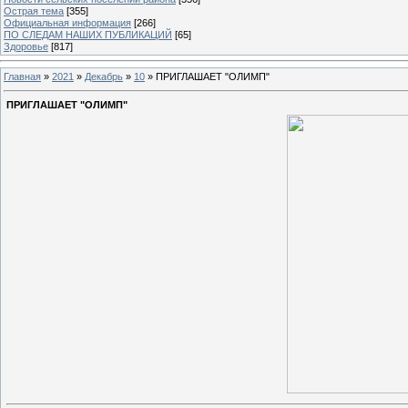
Острая тема
[355]
Официальная информация
[266]
ПО СЛЕДАМ НАШИХ ПУБЛИКАЦИЙ
[65]
Здоровье
[817]
Главная
»
2021
»
Декабрь
»
10
» ПРИГЛАШАЕТ "ОЛИМП"
ПРИГЛАШАЕТ "ОЛИМП"