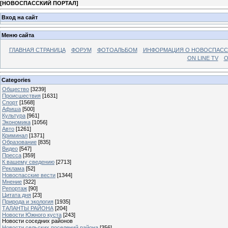
[
НОВОСПАССКИЙ ПОРТАЛ
]
Вход на сайт
Меню сайта
ГЛАВНАЯ СТРАНИЦА
ФОРУМ
ФОТОАЛЬБОМ
ИНФОРМАЦИЯ О НОВОСПАС
ON LINE TV
О
Categories
Общество
[3239]
Происшествия
[1631]
Спорт
[1568]
Афиша
[500]
Культура
[961]
Экономика
[1056]
Авто
[1261]
Криминал
[1371]
Образование
[835]
Видео
[547]
Пресса
[359]
К вашему сведению
[2713]
Реклама
[52]
Новоспасские вести
[1344]
Мнение
[322]
Репортаж
[90]
Цитата дня
[23]
Природа и экология
[1935]
ТАЛАНТЫ РАЙОНА
[204]
Новости Южного куста
[243]
Новости соседних районов
Новости сельских поселений района
[356]