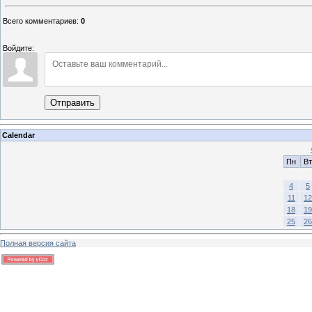
Всего комментариев
:
0
Войдите:
Отправить
Calendar
Пн
Вт
4
5
11
12
18
19
25
26
Полная версия сайта