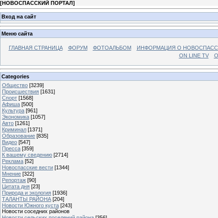
[
НОВОСПАССКИЙ ПОРТАЛ
]
Вход на сайт
Меню сайта
ГЛАВНАЯ СТРАНИЦА
ФОРУМ
ФОТОАЛЬБОМ
ИНФОРМАЦИЯ О НОВОСПАС
ON LINE TV
О
Categories
Общество
[3239]
Происшествия
[1631]
Спорт
[1568]
Афиша
[500]
Культура
[961]
Экономика
[1057]
Авто
[1261]
Криминал
[1371]
Образование
[835]
Видео
[547]
Пресса
[359]
К вашему сведению
[2714]
Реклама
[52]
Новоспасские вести
[1344]
Мнение
[322]
Репортаж
[90]
Цитата дня
[23]
Природа и экология
[1936]
ТАЛАНТЫ РАЙОНА
[204]
Новости Южного куста
[243]
Новости соседних районов
Новости сельских поселений района
[356]