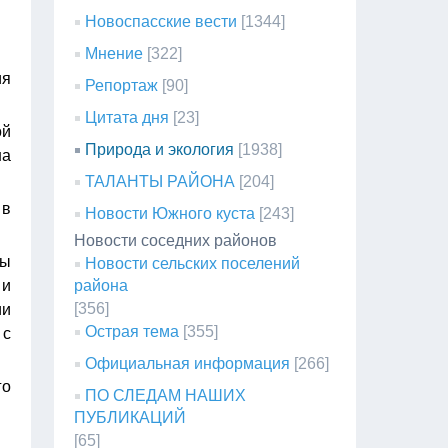
Новоспасские вести
[1344]
Мнение
[322]
ия
Репортаж
[90]
Цитата дня
[23]
ой
Природа и экология
[1938]
на
ТАЛАНТЫ РАЙОНА
[204]
 в
Новости Южного куста
[243]
Новости соседних районов
ры
Новости сельских поселений
 и
района
[356]
ии
Острая тема
[355]
 с
Официальная информация
[266]
го
ПО СЛЕДАМ НАШИХ
ПУБЛИКАЦИЙ
[65]