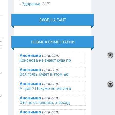
Здоровье
[817]
ВХОД НА САЙТ
НОВЫЕ КОММЕНТАРИИ
Анонимно
написал:
Кононова не знают куда пр
Анонимно
написал:
Вся грязь будет в этом &q
Анонимно
написал:
А цвет? Похуже не могли в
Анонимно
написал:
Это не остановка, а бесед
у
Анонимно
написал: