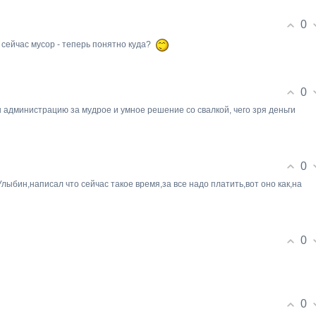
0
т сейчас мусор - теперь понятно куда?
0
 администрацию за мудрое и умное решение со свалкой, чего зря деньги
0
ыбин,написал что сейчас такое время,за все надо платить,вот оно как,на
0
0