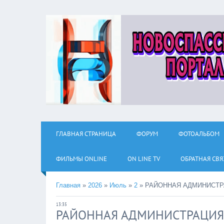
ГЛАВНАЯ СТРАНИЦА
ФОРУМ
ФОТОАЛЬБОМ
ФИЛЬМЫ ОNLINE
ON LINE TV
ОБРАТНАЯ СВЯ
Главная
»
2026
»
Июль
»
2
»
РАЙОННАЯ АДМИНИСТР
13:35
РАЙОННАЯ АДМИНИСТРАЦИЯ