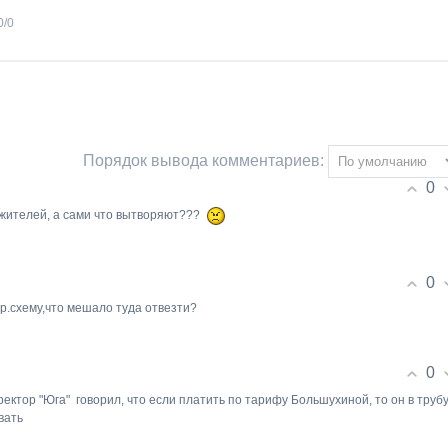
0
/
0
Порядок вывода комментариев:
0
 жителей, а сами что вытворяют???
0
ер.схему,что мешало туда отвезти?
0
ектор "Юга" говорил, что если платить по тарифу Большухиной, то он в труб
вать