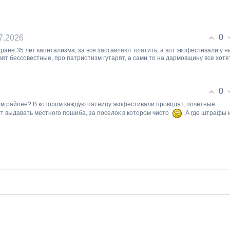
0
07.2026
ране 35 лет капитализма, за все заставляют платить, а вот экофестивали у н
вят бессовестные, про патриотизм гутарят, а сами то на дармовщину все хотят
0
еном районе? В котором каждую пятницу экофестивали проводят, почетные
ут выдавать местного пошиба, за поселок в котором чисто
А где штрафы 