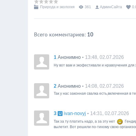
Природа и экология
361
АдминСайта
0.
Всего комментариев
:
10
1
• 13:48, 02.07.2026
Анонимно
Ну вот вам и экофестивали и нравоучения для
2
• 14:08, 02.07.2026
Анонимно
Так у нас законная свалка есть,включенная в т
3
• 14:31, 02.07.2026
ivan-novyj
Так за ту платить надо, а за эту нет
Гендир
вылетит. Вот решили по-тихому свою организо