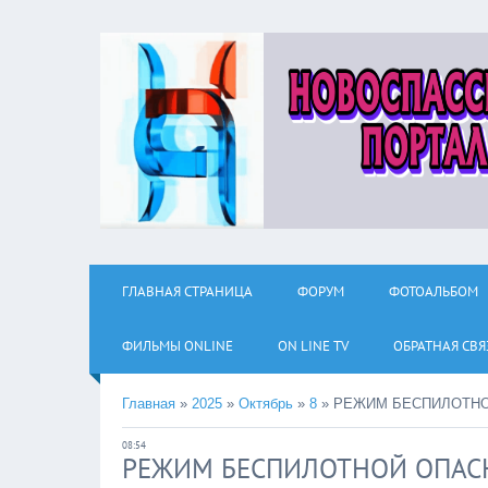
ГЛАВНАЯ СТРАНИЦА
ФОРУМ
ФОТОАЛЬБОМ
ФИЛЬМЫ ОNLINE
ON LINE TV
ОБРАТНАЯ СВЯ
Главная
»
2025
»
Октябрь
»
8
»
РЕЖИМ БЕСПИЛОТН
08:54
РЕЖИМ БЕСПИЛОТНОЙ ОПАС