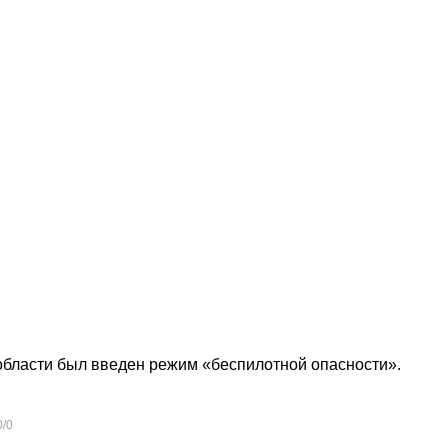
 области был введен режим «беспилотной опасности».
0
/
0