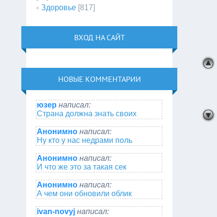
Здоровье
[817]
ВХОД НА САЙТ
НОВЫЕ КОММЕНТАРИИ
юзер
написал:
Страна должна знать своих
Анонимно
написал:
Ну кто у нас недрами поль
Анонимно
написал:
И что же это за такая сек
Анонимно
написал:
А чем они обновили облик
ivan-novyj
написал: