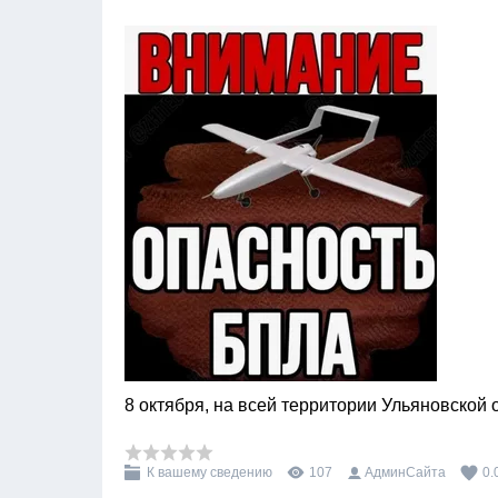
8 октября, на всей территории Ульяновской
К вашему сведению
107
АдминСайта
0.