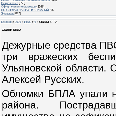
Острая тема
[355]
Официальная информация
[266]
ПО СЛЕДАМ НАШИХ ПУБЛИКАЦИЙ
[65]
Здоровье
[817]
Главная
»
2026
»
Июль
»
6
» СБИЛИ БПЛА
СБИЛИ БПЛА
Дежурные средства ПВО
три вражеских беспи
Ульяновской области. 
Алексей Русских.
Обломки БПЛА упали н
района. Пострада