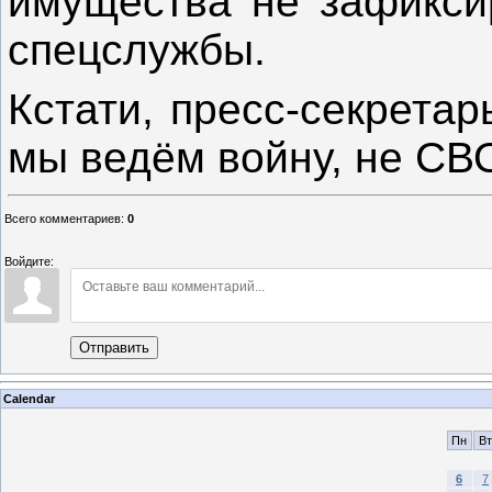
имущества не зафикси
спецслужбы.
Кстати, пресс-секретар
мы ведём войну, не СВ
Всего комментариев
:
0
Войдите:
Отправить
Calendar
Пн
Вт
6
7