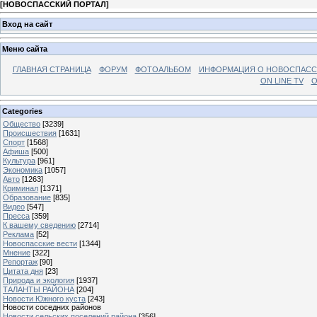
[
НОВОСПАССКИЙ ПОРТАЛ
]
Вход на сайт
Меню сайта
ГЛАВНАЯ СТРАНИЦА
ФОРУМ
ФОТОАЛЬБОМ
ИНФОРМАЦИЯ О НОВОСПАС
ON LINE TV
О
Categories
Общество
[3239]
Происшествия
[1631]
Спорт
[1568]
Афиша
[500]
Культура
[961]
Экономика
[1057]
Авто
[1263]
Криминал
[1371]
Образование
[835]
Видео
[547]
Пресса
[359]
К вашему сведению
[2714]
Реклама
[52]
Новоспасские вести
[1344]
Мнение
[322]
Репортаж
[90]
Цитата дня
[23]
Природа и экология
[1937]
ТАЛАНТЫ РАЙОНА
[204]
Новости Южного куста
[243]
Новости соседних районов
Новости сельских поселений района
[356]