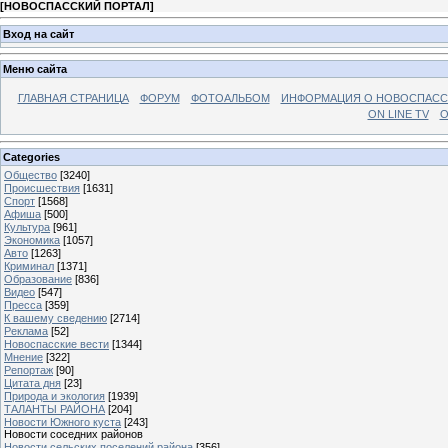
[
НОВОСПАССКИЙ ПОРТАЛ
]
Вход на сайт
Меню сайта
ГЛАВНАЯ СТРАНИЦА
ФОРУМ
ФОТОАЛЬБОМ
ИНФОРМАЦИЯ О НОВОСПАС
ON LINE TV
О
Categories
Общество
[3240]
Происшествия
[1631]
Спорт
[1568]
Афиша
[500]
Культура
[961]
Экономика
[1057]
Авто
[1263]
Криминал
[1371]
Образование
[836]
Видео
[547]
Пресса
[359]
К вашему сведению
[2714]
Реклама
[52]
Новоспасские вести
[1344]
Мнение
[322]
Репортаж
[90]
Цитата дня
[23]
Природа и экология
[1939]
ТАЛАНТЫ РАЙОНА
[204]
Новости Южного куста
[243]
Новости соседних районов
Новости сельских поселений района
[356]