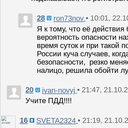
28
• 10:01, 22.
ron73nov
Я к тому, что её действи
вероятность опасности на
время суток и при такой п
России куча случаев, ког
безопасности, резко меня
налицо, решила обойти лу
20
• 21:47, 21.10.
ivan-novyj
Учите ПДД!!!!
16
• 21:19, 21.10.
SVETA2324