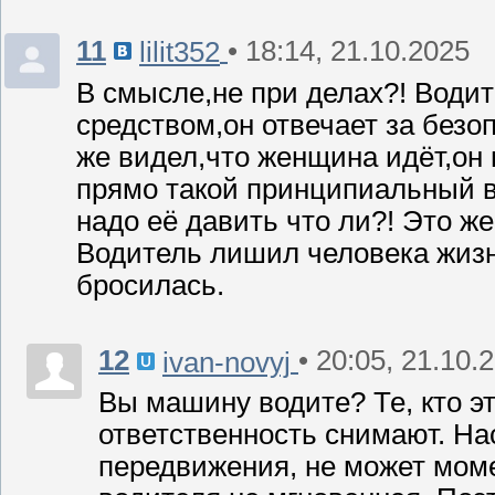
11
• 18:14, 21.10.2025
lilit352
В смысле,не при делах?! Води
средством,он отвечает за безо
же видел,что женщина идёт,он 
прямо такой принципиальный в
надо её давить что ли?! Это же
Водитель лишил человека жизн
бросилась.
12
• 20:05, 21.10.
ivan-novyj
Вы машину водите? Те, кто э
ответственность снимают. На
передвижения, не может моме