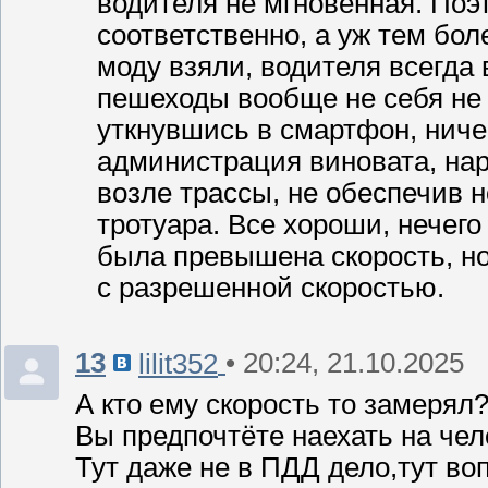
водителя не мгновенная. Поэ
соответственно, а уж тем бо
моду взяли, водителя всегда 
пешеходы вообще не себя не д
уткнувшись в смартфон, ничег
администрация виновата, на
возле трассы, не обеспечив 
тротуара. Все хороши, нечего 
была превышена скорость, но 
с разрешенной скоростью.
13
• 20:24, 21.10.2025
lilit352
А кто ему скорость то замерял?
Вы предпочтёте наехать на чел
Тут даже не в ПДД дело,тут во