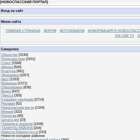
[
НОВОСПАССКИЙ ПОРТАЛ
]
Вход на сайт
Меню сайта
ГЛАВНАЯ СТРАНИЦА
ФОРУМ
ФОТОАЛЬБОМ
ИНФОРМАЦИЯ О НОВОСПАС
ON LINE TV
О
Categories
Общество
[3240]
Происшествия
[1631]
Спорт
[1568]
Афиша
[500]
Культура
[961]
Экономика
[1057]
Авто
[1263]
Криминал
[1371]
Образование
[836]
Видео
[547]
Пресса
[359]
К вашему сведению
[2714]
Реклама
[52]
Новоспасские вести
[1344]
Мнение
[322]
Репортаж
[90]
Цитата дня
[23]
Природа и экология
[1938]
ТАЛАНТЫ РАЙОНА
[204]
Новости Южного куста
[243]
Новости соседних районов
Новости сельских поселений района
[356]