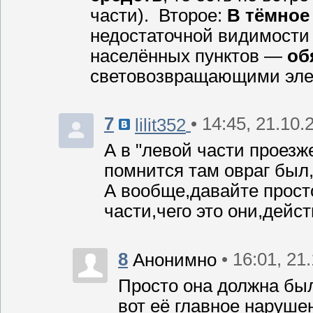
части). Второе:
В тёмное
недостаточной видимости
населённых пунктов —
об
световозвращающими эле
7
• 14:45, 21.10.
lilit352
А в "левой части проезж
помнится там овраг был
А вообще,давайте прост
части,чего это они,дей
8
• 16:01, 21
Анонимно
Просто она должна бы
вот её главное наруше