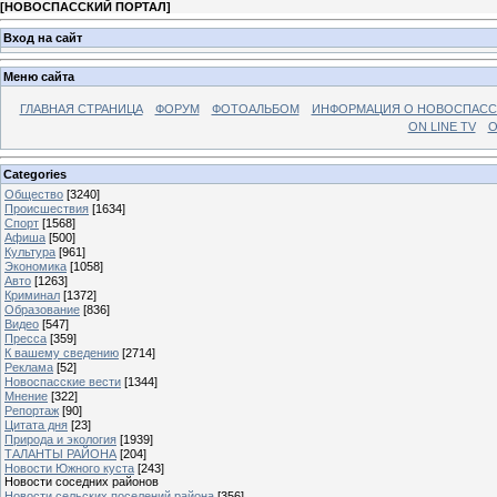
[
НОВОСПАССКИЙ ПОРТАЛ
]
Вход на сайт
Меню сайта
ГЛАВНАЯ СТРАНИЦА
ФОРУМ
ФОТОАЛЬБОМ
ИНФОРМАЦИЯ О НОВОСПАС
ON LINE TV
О
Categories
Общество
[3240]
Происшествия
[1634]
Спорт
[1568]
Афиша
[500]
Культура
[961]
Экономика
[1058]
Авто
[1263]
Криминал
[1372]
Образование
[836]
Видео
[547]
Пресса
[359]
К вашему сведению
[2714]
Реклама
[52]
Новоспасские вести
[1344]
Мнение
[322]
Репортаж
[90]
Цитата дня
[23]
Природа и экология
[1939]
ТАЛАНТЫ РАЙОНА
[204]
Новости Южного куста
[243]
Новости соседних районов
Новости сельских поселений района
[356]