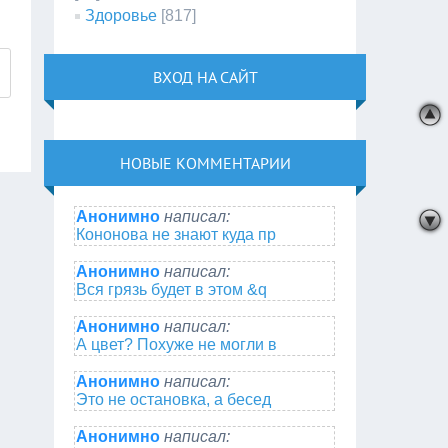
Здоровье
[817]
ВХОД НА САЙТ
НОВЫЕ КОММЕНТАРИИ
Анонимно
написал:
Кононова не знают куда пр
Анонимно
написал:
Вся грязь будет в этом &q
Анонимно
написал:
А цвет? Похуже не могли в
Анонимно
написал:
Это не остановка, а бесед
Анонимно
написал: