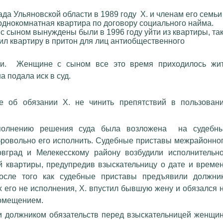
да Ульяновской области в 1989 году
Х. и членам его семьи
однокомнатная квартира по договору социального найма.
 сыном вынуждены были в 1996 году уйти из квартиры, та
ил квартиру в притон для лиц антиобщественного
и.
Женщине с сыном все это время приходилось жи
а подала иск в суд.
е об обязании Х. не чинить препятствий в пользован
а.
сполнению решения суда была возложена на судебн
обровольно его исполнить. Судебные приставы межрайонно
овград и Мелекесскому району возбудили исполнительн
й квартиры, предупредив взыскательницу о дате и време
осле того как судебные приставы предъявили должни
 его не исполнения, Х. впустил бывшую жену и обязался 
 помещением.
и должником обязательств перед взыскательницей женщи