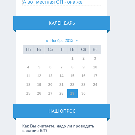
А вот местная СП - она же
КАЛЕНДАРЬ
«
Ноябрь 2013
»
Пн
Вт
Ср
Чт
Пт
Сб
Вс
1
2
3
4
5
6
7
8
9
10
11
12
13
14
15
16
17
18
19
20
21
22
23
24
25
26
27
28
29
30
НАШ ОПРОС
Как Вы считаете, надо ли проводить
шествие БП?