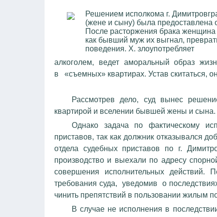
Решением исполкома г. Димитровгра
(жене и сыну) была предоставлена 
После расторжения брака женщина с
как бывший муж их выгнал, преврат
поведения. Х. злоупотребляет
алкоголем, ведет аморальный образ жизн
в
«съемных» квартирах. Устав скитаться, он
Рассмотрев дело, суд вынес решени
квартирой и вселении бывшей жены и сын
Однако задача по фактическому и
приставов, так как должник отказывался д
отдела судебных приставов по г. Димитр
производство и выехали по адресу спорно
совершения исполнительных действий. П
требования суда, уведомив о последствиях
чинить препятствий в пользовании жилым
В случае не исполнения в последстви