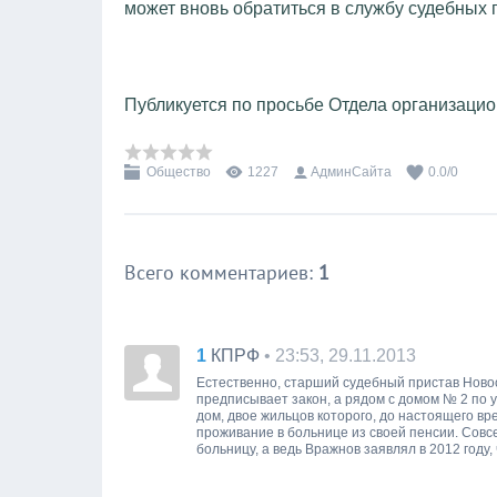
может вновь обратиться в службу судебных 
Публикуется по просьбе
Отдела организацио
Общество
1227
АдминСайта
0.0
/
0
Всего комментариев
:
1
1
• 23:53, 29.11.2013
КПРФ
Естественно, старший судебный пристав Новос
предписывает закон, а рядом с домом № 2 по у
дом, двое жильцов которого, до настоящего в
проживание в больнице из своей пенсии. Совсе
больницу, а ведь Вражнов заявлял в 2012 году