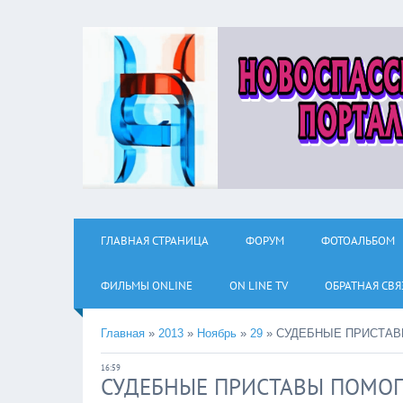
ГЛАВНАЯ СТРАНИЦА
ФОРУМ
ФОТОАЛЬБОМ
ФИЛЬМЫ ОNLINE
ON LINE TV
ОБРАТНАЯ СВЯ
Главная
»
2013
»
Ноябрь
»
29
»
СУДЕБНЫЕ ПРИСТАВ
16:59
СУДЕБНЫЕ ПРИСТАВЫ ПОМОГ