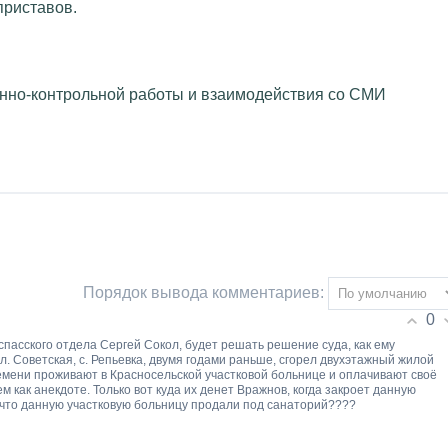
приставов.
нно-контрольной работы и взаимодействия со СМИ
Порядок вывода комментариев:
0
пасского отдела Сергей Сокол, будет решать решение суда, как ему
л. Советская, с. Репьевка, двумя годами раньше, сгорел двухэтажный жилой
ремени проживают в Красносельской участковой больнице и оплачивают своё
м как анекдоте. Только вот куда их денет Вражнов, когда закроет данную
, что данную участковую больницу продали под санаторий????