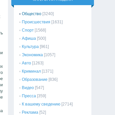
Общество
[3240]
к
Происшествия
[1631]
Спорт
[1568]
ть
Афиша
[500]
Культура
[961]
ии
Экономика
[1057]
Авто
[1263]
ых
Криминал
[1371]
го
ое
Образование
[836]
ни
Видео
[547]
ку
Пресса
[359]
не
К вашему сведению
[2714]
на
Реклама
[52]