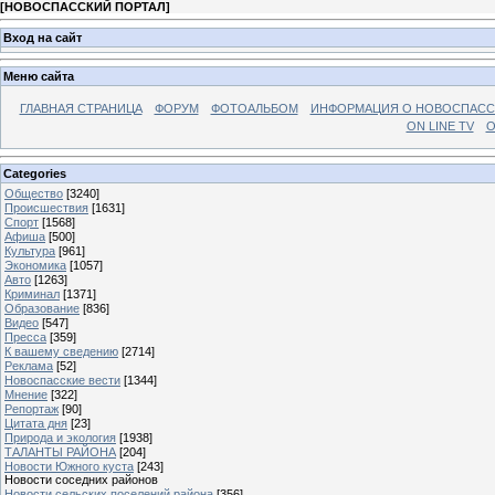
[
НОВОСПАССКИЙ ПОРТАЛ
]
Вход на сайт
Меню сайта
ГЛАВНАЯ СТРАНИЦА
ФОРУМ
ФОТОАЛЬБОМ
ИНФОРМАЦИЯ О НОВОСПАС
ON LINE TV
О
Categories
Общество
[3240]
Происшествия
[1631]
Спорт
[1568]
Афиша
[500]
Культура
[961]
Экономика
[1057]
Авто
[1263]
Криминал
[1371]
Образование
[836]
Видео
[547]
Пресса
[359]
К вашему сведению
[2714]
Реклама
[52]
Новоспасские вести
[1344]
Мнение
[322]
Репортаж
[90]
Цитата дня
[23]
Природа и экология
[1938]
ТАЛАНТЫ РАЙОНА
[204]
Новости Южного куста
[243]
Новости соседних районов
Новости сельских поселений района
[356]