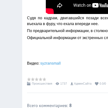
Судя по кадрам, двигавшийся позади все
въехала в фуру, что ехала впереди нее.
По предварительной информации, в столкно
Официальной информации от экстренных слу
Видео:
syzransmall
Происшествия
1737
АдминСайта
0.0
/
0
Всего комментариев
:
8