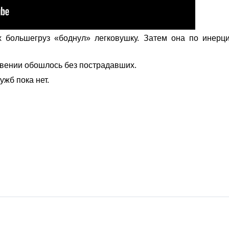
х большегруз «боднул» легковушку. Затем она по инерц
вении обошлось без пострадавших.
жб пока нет.