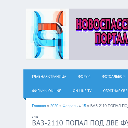
ГЛАВНАЯ СТРАНИЦА
ФОРУМ
ФОТОАЛЬБОМ
ФИЛЬМЫ ОNLINE
ON LINE TV
ОБРАТНАЯ СВЯ
Главная
»
2020
»
Февраль
»
15
»
ВАЗ-2110 ПОПАЛ П
17:41
ВАЗ-2110 ПОПАЛ ПОД ДВЕ Ф