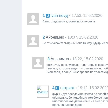
1
• 17:53, 15.02.2020
ivan-novyj
Легко отделались, могли просто смять
2
• 18:07, 15.02.2020
Анонимно
не втискивайтесь при обгоне между идущими в
3
• 18:22, 15.02.2020
Анонимно
эти фуры не соблюдают дистанцию, соберутс
умники, которые видят , что их начинают о
моя воля, я ваще бы запретил по трассам ф
4
• 19:12, 15.02.202
патриот
фуры идут поездом не всегда по своей в
обогнать себе подобного тем более при
многополосное движение и не они разби
причина плохих дорог.