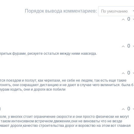
Порядок вывода комментариев:
0
0
притык фурами, рискуете остаться между ними навсегда.
0
я поездом и ползут, как черепахи, не себе не людям, так есть еще такие
бгонять, они сокращают дистанцию и не дают в случае чего вклиниться. была б
урам ходить, они и дороги все побили
0
0
оле, у многих стоит ограничение скорости и они просто физически не могут
 таком интенсивном встречном движении,они не виноваты что не везде
вают дороги,качество строительства дорог и воровство на этом вот главная