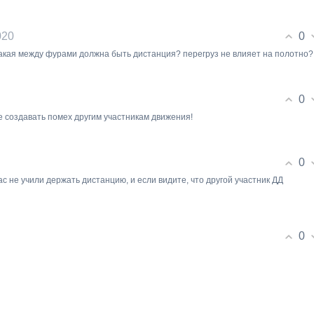
0
020
какая между фурами должна быть дистанция? перегруз не влияет на полотно?
0
е создавать помех другим участникам движения!
0
вас не учили держать дистанцию, и если видите, что другой участник ДД
0