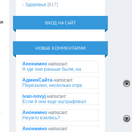
Здоровье
[817]
ии
ВХОД НА САЙТ
НОВЫЕ КОММЕНТАРИИ
Анонимно
написал:
А где они раньше были, на
АдминСайта
написал:
Перезалил, несколько отре
ivan-novyj
написал:
Если б они еще оштрафовал
Анонимно
написал:
Неужто взялись?
Анонимно
написал: