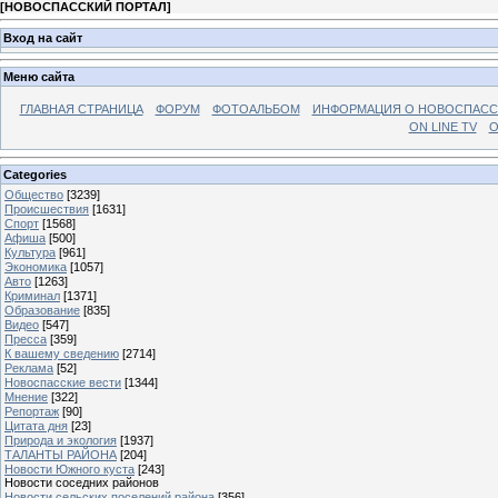
[
НОВОСПАССКИЙ ПОРТАЛ
]
Вход на сайт
Меню сайта
ГЛАВНАЯ СТРАНИЦА
ФОРУМ
ФОТОАЛЬБОМ
ИНФОРМАЦИЯ О НОВОСПАС
ON LINE TV
О
Categories
Общество
[3239]
Происшествия
[1631]
Спорт
[1568]
Афиша
[500]
Культура
[961]
Экономика
[1057]
Авто
[1263]
Криминал
[1371]
Образование
[835]
Видео
[547]
Пресса
[359]
К вашему сведению
[2714]
Реклама
[52]
Новоспасские вести
[1344]
Мнение
[322]
Репортаж
[90]
Цитата дня
[23]
Природа и экология
[1937]
ТАЛАНТЫ РАЙОНА
[204]
Новости Южного куста
[243]
Новости соседних районов
Новости сельских поселений района
[356]