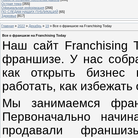
Острая тема
[355]
Официальная информация
[266]
ПО СЛЕДАМ НАШИХ ПУБЛИКАЦИЙ
[65]
Здоровье
[817]
Главная
»
2022
»
Декабрь
»
19
» Все о франшизе на Franchising Today
Все о франшизе на Franchising Today
Наш сайт Franchising 
франшизе. У нас собр
как открыть бизнес
работать, как избежать
Мы занимаемся фран
Первоначально начин
продавали франш