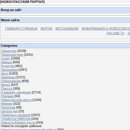
[
НОВОСПАССКИЙ ПОРТАЛ
]
Вход на сайт
Меню сайта
ГЛАВНАЯ СТРАНИЦА
ФОРУМ
ФОТОАЛЬБОМ
ИНФОРМАЦИЯ О НОВОСПАС
ON LINE TV
О
Categories
Общество
[3239]
Происшествия
[1631]
Спорт
[1568]
Афиша
[500]
Культура
[961]
Экономика
[1057]
Авто
[1263]
Криминал
[1371]
Образование
[835]
Видео
[547]
Пресса
[359]
К вашему сведению
[2714]
Реклама
[52]
Новоспасские вести
[1344]
Мнение
[322]
Репортаж
[90]
Цитата дня
[23]
Природа и экология
[1937]
ТАЛАНТЫ РАЙОНА
[204]
Новости Южного куста
[243]
Новости соседних районов
Новости сельских поселений района
[356]