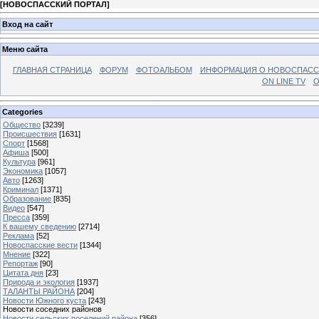
[
НОВОСПАССКИЙ ПОРТАЛ
]
Вход на сайт
Меню сайта
ГЛАВНАЯ СТРАНИЦА
ФОРУМ
ФОТОАЛЬБОМ
ИНФОРМАЦИЯ О НОВОСПАС
ON LINE TV
О
Categories
Общество
[3239]
Происшествия
[1631]
Спорт
[1568]
Афиша
[500]
Культура
[961]
Экономика
[1057]
Авто
[1263]
Криминал
[1371]
Образование
[835]
Видео
[547]
Пресса
[359]
К вашему сведению
[2714]
Реклама
[52]
Новоспасские вести
[1344]
Мнение
[322]
Репортаж
[90]
Цитата дня
[23]
Природа и экология
[1937]
ТАЛАНТЫ РАЙОНА
[204]
Новости Южного куста
[243]
Новости соседних районов
Новости сельских поселений района
[356]