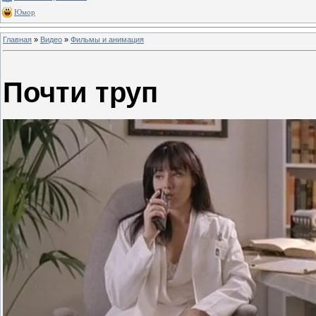
Юмор
Главная
»
Видео
»
Фильмы и анимация
Почти труп