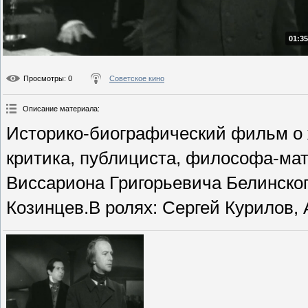
01:35
Просмотры
: 0
Советское кино
Описание материала
:
Историко-биографический фильм о ж
критика, публициста, философа-ма
Виссариона Григорьевича Белинског
Козинцев.В ролях: Сергей Курилов, 