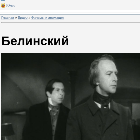
Юмор
Главная
»
Видео
»
Фильмы и анимация
Белинский