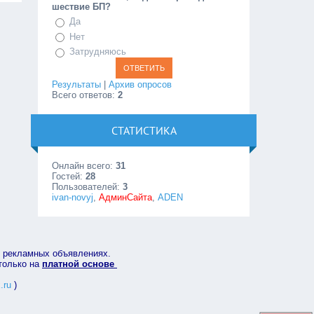
шествие БП?
Да
Нет
Затрудняюсь
Результаты
|
Архив опросов
Всего ответов:
2
СТАТИСТИКА
Онлайн всего:
31
Гостей:
28
Пользователей:
3
ivan-novyj
,
АдминСайта
,
ADEN
в рекламных объявлениях.
 только на
платной основе
.ru
)