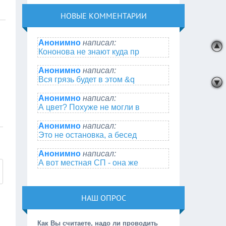
НОВЫЕ КОММЕНТАРИИ
Анонимно
написал:
Кононова не знают куда пр
Анонимно
написал:
Вся грязь будет в этом &q
Анонимно
написал:
А цвет? Похуже не могли в
Анонимно
написал:
Это не остановка, а бесед
Анонимно
написал:
А вот местная СП - она же
НАШ ОПРОС
Как Вы считаете, надо ли проводить