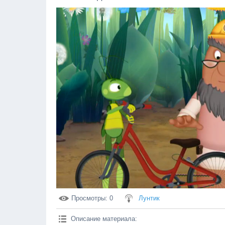
Просмотры
: 0
Лунтик
Описание материала
: