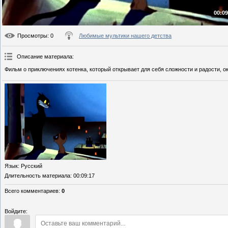
00:09
Просмотры
: 0
Любимые мультики нашего детства
Описание материала
:
Фильм о приключениях котенка, который открывает для себя сложности и радости, о
Язык
: Русский
Длительность материала
: 00:09:17
Всего комментариев
:
0
Войдите: