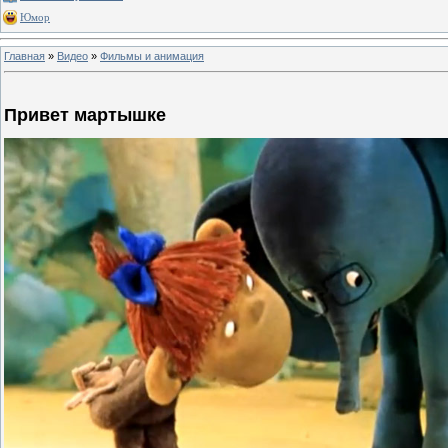
Юмор
Главная
»
Видео
»
Фильмы и анимация
Привет мартышке