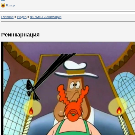
Юмор
Главная
»
Видео
»
Фильмы и анимация
Реинкарнация