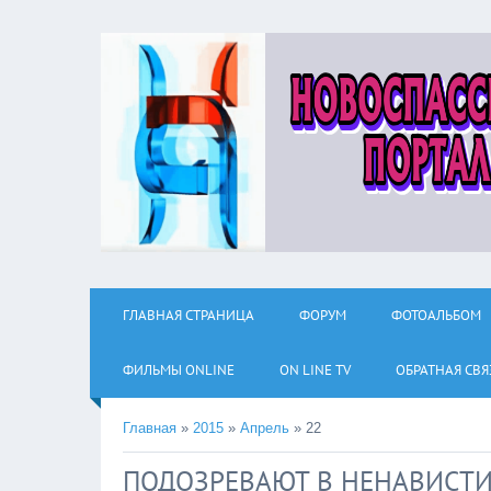
ГЛАВНАЯ СТРАНИЦА
ФОРУМ
ФОТОАЛЬБОМ
ФИЛЬМЫ ОNLINE
ON LINE TV
ОБРАТНАЯ СВЯ
Главная
»
2015
»
Апрель
»
22
ПОДОЗРЕВАЮТ В НЕНАВИСТИ