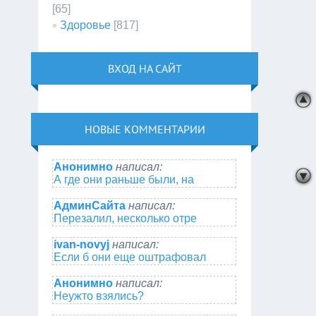
[65]
Здоровье
[817]
ВХОД НА САЙТ
НОВЫЕ КОММЕНТАРИИ
Анонимно
написал:
А где они раньше были, на
АдминСайта
написал:
Перезалил, несколько отре
ivan-novyj
написал:
Если б они еще оштрафовал
Анонимно
написал:
Неужто взялись?