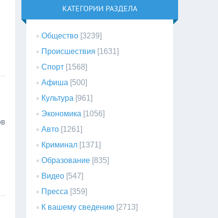
КАТЕГОРИИ РАЗДЕЛА
Общество
[3239]
Происшествия
[1631]
Спорт
[1568]
Афиша
[500]
Культура
[961]
Экономика
[1056]
ов
Авто
[1261]
Криминал
[1371]
Образование
[835]
Видео
[547]
Пресса
[359]
К вашему сведению
[2713]