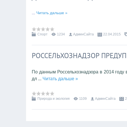
...
Читать дальше »
Спорт
1234
АдминСайта
22.04.2015
РОССЕЛЬХОЗНАДЗОР ПРЕДУ
По данным Россельхознадзора в 2014 году
дл
...
Читать дальше »
Природа и экология
1109
АдминСайта
2