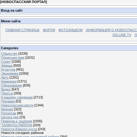
[
НОВОСПАССКИЙ ПОРТАЛ
]
Вход на сайт
Меню сайта
ГЛАВНАЯ СТРАНИЦА
ФОРУМ
ФОТОАЛЬБОМ
ИНФОРМАЦИЯ О НОВОСПАС
ON LINE TV
О
Categories
Общество
[3239]
Происшествия
[1631]
Спорт
[1568]
Афиша
[500]
Культура
[961]
Экономика
[1056]
Авто
[1261]
Криминал
[1371]
Образование
[835]
Видео
[547]
Пресса
[359]
К вашему сведению
[2713]
Реклама
[52]
Новоспасские вести
[1344]
Мнение
[322]
Репортаж
[90]
Цитата дня
[23]
Природа и экология
[1935]
ТАЛАНТЫ РАЙОНА
[204]
Новости Южного куста
[243]
Новости соседних районов
Новости сельских поселений района
[356]