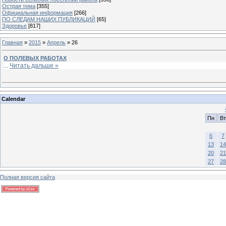
Острая тема
[355]
Официальная информация
[266]
ПО СЛЕДАМ НАШИХ ПУБЛИКАЦИЙ
[65]
Здоровье
[817]
Главная
»
2015
»
Апрель
»
26
О ПОЛЕВЫХ РАБОТАХ
...
Читать дальше »
Calendar
Пн
Вт
6
7
13
14
20
21
27
28
Полная версия сайта