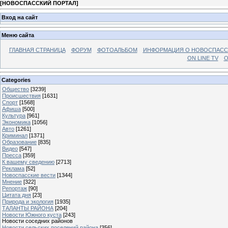
[
НОВОСПАССКИЙ ПОРТАЛ
]
Вход на сайт
Меню сайта
ГЛАВНАЯ СТРАНИЦА
ФОРУМ
ФОТОАЛЬБОМ
ИНФОРМАЦИЯ О НОВОСПАС
ON LINE TV
О
Categories
Общество
[3239]
Происшествия
[1631]
Спорт
[1568]
Афиша
[500]
Культура
[961]
Экономика
[1056]
Авто
[1261]
Криминал
[1371]
Образование
[835]
Видео
[547]
Пресса
[359]
К вашему сведению
[2713]
Реклама
[52]
Новоспасские вести
[1344]
Мнение
[322]
Репортаж
[90]
Цитата дня
[23]
Природа и экология
[1935]
ТАЛАНТЫ РАЙОНА
[204]
Новости Южного куста
[243]
Новости соседних районов
Новости сельских поселений района
[356]