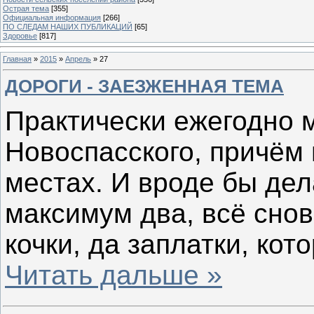
Острая тема
[355]
Официальная информация
[266]
ПО СЛЕДАМ НАШИХ ПУБЛИКАЦИЙ
[65]
Здоровье
[817]
Главная
»
2015
»
Апрель
»
27
ДОРОГИ - ЗАЕЗЖЕННАЯ ТЕМА
Практически ежегодно 
Новоспасского, причём 
местах. И вроде бы дела
максимум два, всё сно
кочки, да заплатки, ко
Читать дальше »