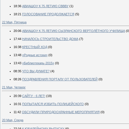
18:36
АВИАШОУ К 75 ЛЕТИЮ СВВВУ
(1)
18:21
ГОЛОСОВАНИЕ ПРОДОЛЖАЕТСЯ
(5)
22 Мая, Пятница
20:06
АВИАШОУ К 75 ЛЕТИЮ СЫЗРАНСКОГО ВЕРТОЛЁТНОГО УЧИЛИЩА
(0
17:44
НАЧАЛОСЬ СТРОИТЕЛЬСТВО ДОМА
(7)
16:38
КРЕСТНЫЙ ХОД
(0)
13:48
«Родные истоки»
(0)
13:43
«Библиотекарь-2015»
(0)
08:35
ЧТО ВЫ ДУМАТЕ?
(4)
08:26
ПОЗДРАВЛЕНИЯ ПОРТАЛУ ОТ ПОЛЬЗОВАТЕЛЕЙ
(0)
21 Мая, Четверг
20:39
САЙТУ - 6 ЛЕТ!
(19)
16:31
ПОПЫТАЛСЯ ИЗБИТЬ ПОЛИЦЕЙСКОГО
(0)
11:42
ОБСУДИЛИ ПРИРОДООХРАННЫЕ МЕРОПРИЯТИЯ
(0)
20 Мая, Среда
22:16
К ЮБИЛЕЙНОМУ ВЫПУСКУ
(6)