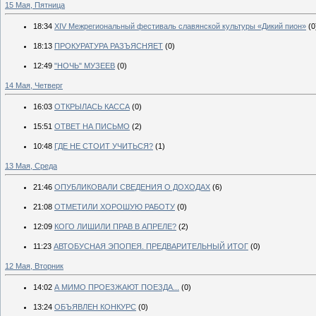
15 Мая, Пятница
18:34
XIV Межрегиональный фестиваль славянской культуры «Дикий пион»
(0
18:13
ПРОКУРАТУРА РАЗЪЯСНЯЕТ
(0)
12:49
"НОЧЬ" МУЗЕЕВ
(0)
14 Мая, Четверг
16:03
ОТКРЫЛАСЬ КАССА
(0)
15:51
ОТВЕТ НА ПИСЬМО
(2)
10:48
ГДЕ НЕ СТОИТ УЧИТЬСЯ?
(1)
13 Мая, Среда
21:46
ОПУБЛИКОВАЛИ СВЕДЕНИЯ О ДОХОДАХ
(6)
21:08
ОТМЕТИЛИ ХОРОШУЮ РАБОТУ
(0)
12:09
КОГО ЛИШИЛИ ПРАВ В АПРЕЛЕ?
(2)
11:23
АВТОБУСНАЯ ЭПОПЕЯ. ПРЕДВАРИТЕЛЬНЫЙ ИТОГ
(0)
12 Мая, Вторник
14:02
А МИМО ПРОЕЗЖАЮТ ПОЕЗДА...
(0)
13:24
ОБЪЯВЛЕН КОНКУРС
(0)