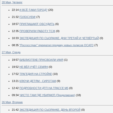
28 Мая, Четверг
22:14
И ВСЁ-ТАКИ ГОРОД?
(20)
21:32
ГОЛОСУЕМ!
(7)
18:57
ПРИГЛАШАЮТ ОБСУДИТЬ
(6)
12:35
ПРОВЕРИЛИ РАБОТУ ТСЖ
(0)
10:33
ЭКСПЕДИЦИЯ ПО СЫЗРАНКЕ. ДНИ ТРЕТИЙ И ЧЕТВЁРТЫЙ
(0)
08:35
"Росгосстрах" прекратил продажу новых полисов ОСАГО
(7)
27 Мая, Среда
19:57
БИБЛИОТЕКЕ ПРИСВОИЛИ ИМЯ
(1)
19:52
НЕ ВЁЛ УЧЁТ СЕМЯН
(0)
17:52
ТРАГЕДИЯ НА СТРОЙКЕ
(10)
13:21
КЛЮЧИ ДЕТЯМ - СИРОТАМ
(9)
12:42
ПОДРОБНОСТИ ДТП НА ТРАССЕ М5
(0)
09:34
ЧИСТО ТАМ ГДЕ УБИРАЮТ.(Продолжение)
(18)
26 Мая, Вторник
21:42
ЭКСПЕДИЦИЯ ПО СЫЗРАНКЕ. ДЕНЬ ВТОРОЙ
(0)