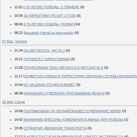
11:02
К 70-ЛЕТИЮ ПОБЕДЫ. О ПРАДЕДЕ
(0)
10:39
ЗА НАРКОТИКИ ГРОЗИТ 3 ГОДА
(0)
08:40
К 70-ЛЕТИЮ ПОБЕДЫ. РОЖКИ
(14)
08:22
Флешмоб «Читай во имя мира!»
(0)
07 Мая, Четверг
21:34
ОБ АВТОБУСАХ. ЧАСТЬ 2
(0)
19:21
ПОПАЛСЯ С НАРКОТИКАМИ
(0)
13:28
ПРОДОЛЖАЕМ ТЕМУ АВТОБУСА К ДЕТСАДУ № 8
(0)
11:17
ПОДМЕТАТЬ УЛИЦЫ И ТЕРРИТОРИИ ОБЯЗАНЫ СЛУЖБЫ МУНИЦИП
10:54
ИЗ-ЗА ШИНЫ УГОДИЛ В КЮВЕТ
(0)
08:39
НАЧАЛЬНИК ОТДЕЛЕНИЯ ПРИСВАИВАЛА ДЕНЬГИ
(0)
06 Мая, Среда
19:58
ОШТРАФОВАЛИ ЗА НЕНАДЛЕЖАЩЕЕ СОДЕРЖАНИЕ ЗЕМЛИ
(0)
19:42
ВНИМАНИЕ! ВНЕСЕНЫ ИЗМЕНЕНИЯ В АФИШУ ДНЯ ПОБЕДЫ
(2)
19:35
ОГРАНИЧАТ ДВИЖЕНИЕ ТРАНСПОРТА
(0)
17:17
В НОВОСПАССКОМ ВЫЯВИЛИ ЕЩЁ ОДНОГО ЭКСТРЕМИСТА
(6)