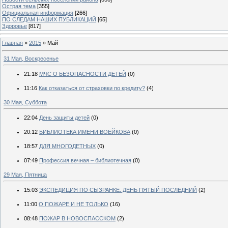
Острая тема
[355]
Официальная информация
[266]
ПО СЛЕДАМ НАШИХ ПУБЛИКАЦИЙ
[65]
Здоровье
[817]
Главная
»
2015
»
Май
31 Мая, Воскресенье
21:18
МЧС О БЕЗОПАСНОСТИ ДЕТЕЙ
(0)
11:16
Как отказаться от страховки по кредиту?
(4)
30 Мая, Суббота
22:04
День защиты детей
(0)
20:12
БИБЛИОТЕКА ИМЕНИ ВОЕЙКОВА
(0)
18:57
ДЛЯ МНОГОДЕТНЫХ
(0)
07:49
Профессия вечная – библиотечная
(0)
29 Мая, Пятница
15:03
ЭКСПЕДИЦИЯ ПО СЫЗРАНКЕ. ДЕНЬ ПЯТЫЙ ПОСЛЕДНИЙ
(2)
11:00
О ПОЖАРЕ И НЕ ТОЛЬКО
(16)
08:48
ПОЖАР В НОВОСПАССКОМ
(2)