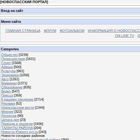
[
НОВОСПАССКИЙ ПОРТАЛ
]
Вход на сайт
Меню сайта
ГЛАВНАЯ СТРАНИЦА
ФОРУМ
ФОТОАЛЬБОМ
ИНФОРМАЦИЯ О НОВОСПАС
ON LINE TV
О
Categories
Общество
[3239]
Происшествия
[1631]
Спорт
[1568]
Афиша
[500]
Культура
[961]
Экономика
[1056]
Авто
[1261]
Криминал
[1371]
Образование
[835]
Видео
[547]
Пресса
[359]
К вашему сведению
[2714]
Реклама
[52]
Новоспасские вести
[1344]
Мнение
[322]
Репортаж
[90]
Цитата дня
[23]
Природа и экология
[1936]
ТАЛАНТЫ РАЙОНА
[204]
Новости Южного куста
[243]
Новости соседних районов
Новости сельских поселений района
[356]