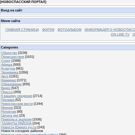
[
НОВОСПАССКИЙ ПОРТАЛ
]
Вход на сайт
Меню сайта
ГЛАВНАЯ СТРАНИЦА
ФОРУМ
ФОТОАЛЬБОМ
ИНФОРМАЦИЯ О НОВОСПАС
ON LINE TV
О
Categories
Общество
[3239]
Происшествия
[1631]
Спорт
[1568]
Афиша
[500]
Культура
[961]
Экономика
[1056]
Авто
[1261]
Криминал
[1371]
Образование
[835]
Видео
[547]
Пресса
[359]
К вашему сведению
[2714]
Реклама
[52]
Новоспасские вести
[1344]
Мнение
[322]
Репортаж
[90]
Цитата дня
[23]
Природа и экология
[1936]
ТАЛАНТЫ РАЙОНА
[204]
Новости Южного куста
[243]
Новости соседних районов
Новости сельских поселений района
[356]