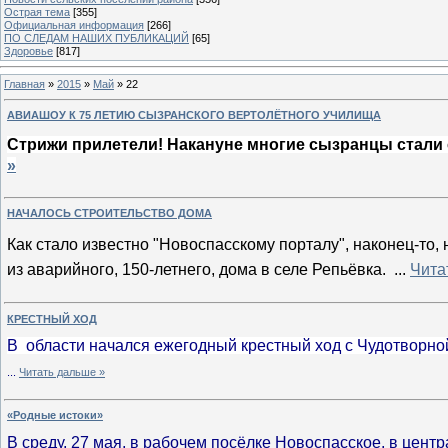
Острая тема
[355]
Официальная информация
[266]
ПО СЛЕДАМ НАШИХ ПУБЛИКАЦИЙ
[65]
Здоровье
[817]
Главная
»
2015
»
Май
»
22
АВИАШОУ К 75 ЛЕТИЮ СЫЗРАНСКОГО ВЕРТОЛЁТНОГО УЧИЛИЩА
Стрижи прилетели! Накануне многие сызранцы стали 
»
НАЧАЛОСЬ СТРОИТЕЛЬСТВО ДОМА
Как стало известно "Новоспасскому порталу", наконец-то
из аварийного, 150-летнего, дома в селе Репьёвка.
...
Чита
КРЕСТНЫЙ ХОД
В области начался ежегодный крестный ход с Чудотворн
...
Читать дальше »
«Родные истоки»
В среду, 27 мая, в рабочем посёлке Новоспасское, в цен