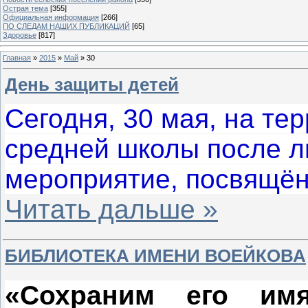
Острая тема
[355]
Официальная информация
[266]
ПО СЛЕДАМ НАШИХ ПУБЛИКАЦИЙ
[65]
Здоровье
[817]
Главная
»
2015
»
Май
»
30
День защиты детей
Сегодня, 30 мая, на те
средней школы после 
мероприятие, посвящё
Читать дальше »
БИБЛИОТЕКА ИМЕНИ ВОЕЙКОВА
«Сохраним его им