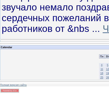
звучало немало поздра
сердечных пожеланий в
работников от &nbs
...
Ч
Calendar
Пн
Вт
4
5
11
12
18
19
25
26
Полная версия сайта