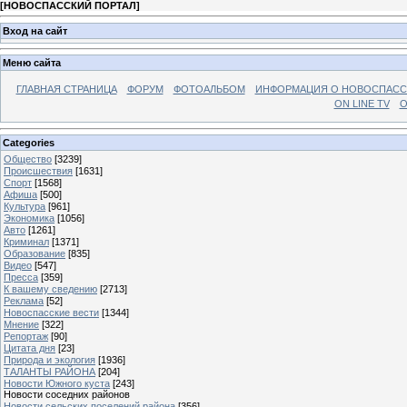
[
НОВОСПАССКИЙ ПОРТАЛ
]
Вход на сайт
Меню сайта
ГЛАВНАЯ СТРАНИЦА
ФОРУМ
ФОТОАЛЬБОМ
ИНФОРМАЦИЯ О НОВОСПАС
ON LINE TV
О
Categories
Общество
[3239]
Происшествия
[1631]
Спорт
[1568]
Афиша
[500]
Культура
[961]
Экономика
[1056]
Авто
[1261]
Криминал
[1371]
Образование
[835]
Видео
[547]
Пресса
[359]
К вашему сведению
[2713]
Реклама
[52]
Новоспасские вести
[1344]
Мнение
[322]
Репортаж
[90]
Цитата дня
[23]
Природа и экология
[1936]
ТАЛАНТЫ РАЙОНА
[204]
Новости Южного куста
[243]
Новости соседних районов
Новости сельских поселений района
[356]