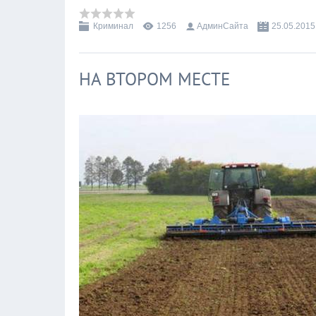
Криминал
1256
АдминСайта
25.05.2015
НА ВТОРОМ МЕСТЕ