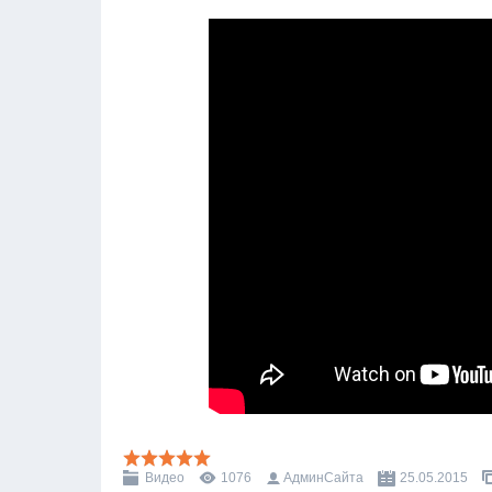
Видео
1076
АдминСайта
25.05.2015