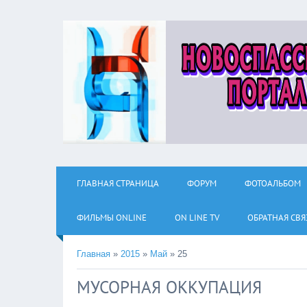
ГЛАВНАЯ СТРАНИЦА
ФОРУМ
ФОТОАЛЬБОМ
ФИЛЬМЫ ОNLINE
ON LINE TV
ОБРАТНАЯ СВЯ
Главная
»
2015
»
Май
»
25
МУСОРНАЯ ОККУПАЦИЯ