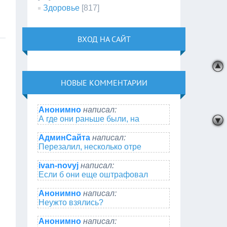
Здоровье
[817]
ВХОД НА САЙТ
НОВЫЕ КОММЕНТАРИИ
Анонимно
написал:
А где они раньше были, на
АдминСайта
написал:
Перезалил, несколько отре
ivan-novyj
написал:
Если б они еще оштрафовал
Анонимно
написал:
Неужто взялись?
Анонимно
написал: