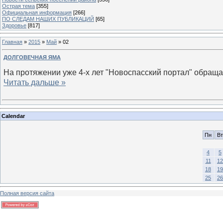
Острая тема
[355]
Официальная информация
[266]
ПО СЛЕДАМ НАШИХ ПУБЛИКАЦИЙ
[65]
Здоровье
[817]
Главная
»
2015
»
Май
»
02
ДОЛГОВЕЧНАЯ ЯМА
На протяжении уже 4-х лет "Новоспасский портал" обращае
Читать дальше »
Calendar
Пн
Вт
4
5
11
12
18
19
25
26
Полная версия сайта