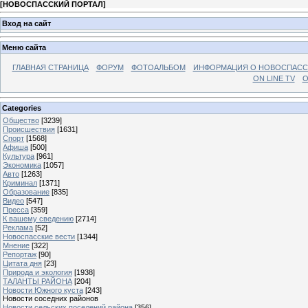
[
НОВОСПАССКИЙ ПОРТАЛ
]
Вход на сайт
Меню сайта
ГЛАВНАЯ СТРАНИЦА
ФОРУМ
ФОТОАЛЬБОМ
ИНФОРМАЦИЯ О НОВОСПАС
ON LINE TV
О
Categories
Общество
[3239]
Происшествия
[1631]
Спорт
[1568]
Афиша
[500]
Культура
[961]
Экономика
[1057]
Авто
[1263]
Криминал
[1371]
Образование
[835]
Видео
[547]
Пресса
[359]
К вашему сведению
[2714]
Реклама
[52]
Новоспасские вести
[1344]
Мнение
[322]
Репортаж
[90]
Цитата дня
[23]
Природа и экология
[1938]
ТАЛАНТЫ РАЙОНА
[204]
Новости Южного куста
[243]
Новости соседних районов
Новости сельских поселений района
[356]