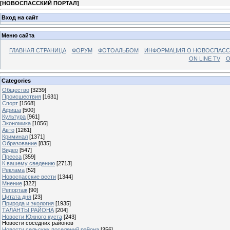
[
НОВОСПАССКИЙ ПОРТАЛ
]
Вход на сайт
Меню сайта
ГЛАВНАЯ СТРАНИЦА
ФОРУМ
ФОТОАЛЬБОМ
ИНФОРМАЦИЯ О НОВОСПАС
ON LINE TV
О
Categories
Общество
[3239]
Происшествия
[1631]
Спорт
[1568]
Афиша
[500]
Культура
[961]
Экономика
[1056]
Авто
[1261]
Криминал
[1371]
Образование
[835]
Видео
[547]
Пресса
[359]
К вашему сведению
[2713]
Реклама
[52]
Новоспасские вести
[1344]
Мнение
[322]
Репортаж
[90]
Цитата дня
[23]
Природа и экология
[1935]
ТАЛАНТЫ РАЙОНА
[204]
Новости Южного куста
[243]
Новости соседних районов
Новости сельских поселений района
[356]