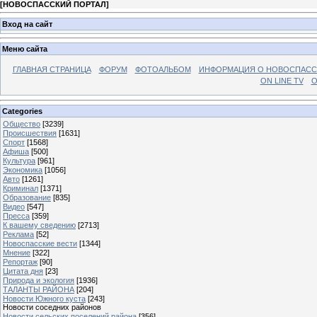
[
НОВОСПАССКИЙ ПОРТАЛ
]
Вход на сайт
Меню сайта
ГЛАВНАЯ СТРАНИЦА
ФОРУМ
ФОТОАЛЬБОМ
ИНФОРМАЦИЯ О НОВОСПАС
ON LINE TV
О
Categories
Общество
[3239]
Происшествия
[1631]
Спорт
[1568]
Афиша
[500]
Культура
[961]
Экономика
[1056]
Авто
[1261]
Криминал
[1371]
Образование
[835]
Видео
[547]
Пресса
[359]
К вашему сведению
[2713]
Реклама
[52]
Новоспасские вести
[1344]
Мнение
[322]
Репортаж
[90]
Цитата дня
[23]
Природа и экология
[1936]
ТАЛАНТЫ РАЙОНА
[204]
Новости Южного куста
[243]
Новости соседних районов
Новости сельских поселений района
[356]