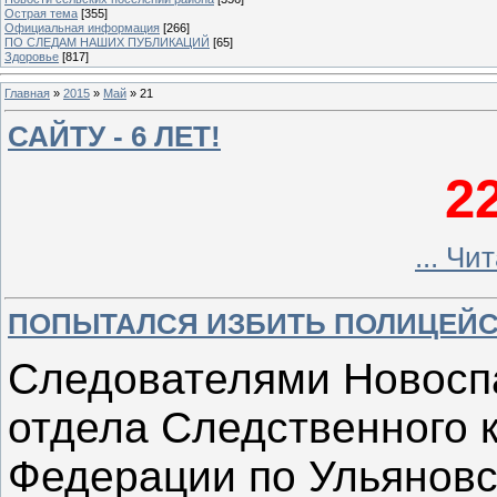
Острая тема
[355]
Официальная информация
[266]
ПО СЛЕДАМ НАШИХ ПУБЛИКАЦИЙ
[65]
Здоровье
[817]
Главная
»
2015
»
Май
»
21
САЙТУ - 6 ЛЕТ!
2
...
Чит
ПОПЫТАЛСЯ ИЗБИТЬ ПОЛИЦЕЙ
Следователями Новосп
отдела Следственного 
Федерации по Ульяновс