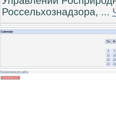
Управлений Росприродн
Россельхознадзора,
...
Calendar
Пн
Вт
4
5
11
12
18
19
25
26
Полная версия сайта