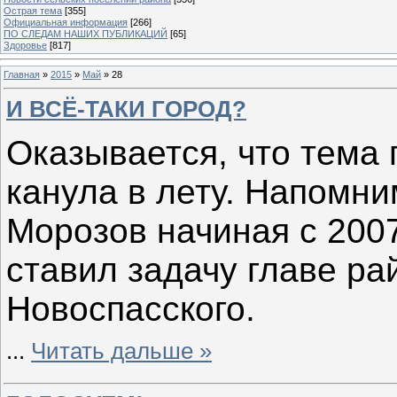
Острая тема
[355]
Официальная информация
[266]
ПО СЛЕДАМ НАШИХ ПУБЛИКАЦИЙ
[65]
Здоровье
[817]
Главная
»
2015
»
Май
»
28
И ВСЁ-ТАКИ ГОРОД?
Оказывается, что тема 
канула в лету. Напомни
Морозов начиная с 2007
ставил задачу главе ра
Новоспасского.
...
Читать дальше »