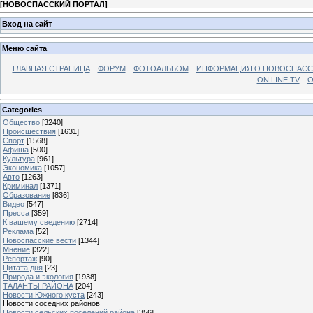
[
НОВОСПАССКИЙ ПОРТАЛ
]
Вход на сайт
Меню сайта
ГЛАВНАЯ СТРАНИЦА
ФОРУМ
ФОТОАЛЬБОМ
ИНФОРМАЦИЯ О НОВОСПАС
ON LINE TV
О
Categories
Общество
[3240]
Происшествия
[1631]
Спорт
[1568]
Афиша
[500]
Культура
[961]
Экономика
[1057]
Авто
[1263]
Криминал
[1371]
Образование
[836]
Видео
[547]
Пресса
[359]
К вашему сведению
[2714]
Реклама
[52]
Новоспасские вести
[1344]
Мнение
[322]
Репортаж
[90]
Цитата дня
[23]
Природа и экология
[1938]
ТАЛАНТЫ РАЙОНА
[204]
Новости Южного куста
[243]
Новости соседних районов
Новости сельских поселений района
[356]