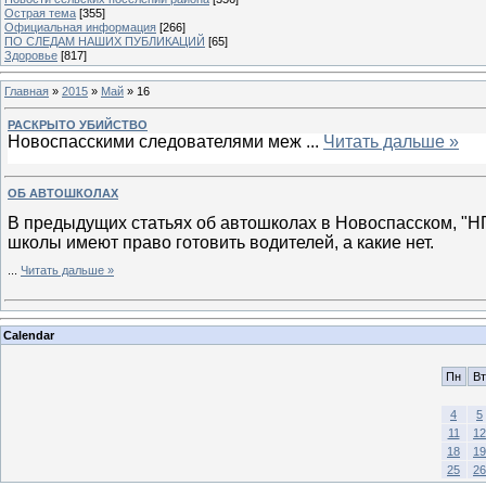
Острая тема
[355]
Официальная информация
[266]
ПО СЛЕДАМ НАШИХ ПУБЛИКАЦИЙ
[65]
Здоровье
[817]
Главная
»
2015
»
Май
»
16
РАСКРЫТО УБИЙСТВО
Новоспасскими следователями меж
...
Читать дальше »
ОБ АВТОШКОЛАХ
В предыдущих статьях об автошколах в Новоспасском, "Н
школы имеют право готовить водителей, а какие нет.
...
Читать дальше »
Calendar
Пн
Вт
4
5
11
12
18
19
25
26