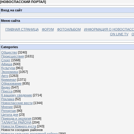
[
НОВОСПАССКИЙ ПОРТАЛ
]
Вход на сайт
Меню сайта
ГЛАВНАЯ СТРАНИЦА
ФОРУМ
ФОТОАЛЬБОМ
ИНФОРМАЦИЯ О НОВОСПАС
ON LINE TV
О
Categories
Общество
[3240]
Происшествия
[1631]
Спорт
[1568]
Афиша
[500]
Культура
[961]
Экономика
[1057]
Авто
[1263]
Криминал
[1371]
Образование
[835]
Видео
[547]
Пресса
[359]
К вашему сведению
[2714]
Реклама
[52]
Новоспасские вести
[1344]
Мнение
[322]
Репортаж
[90]
Цитата дня
[23]
Природа и экология
[1938]
ТАЛАНТЫ РАЙОНА
[204]
Новости Южного куста
[243]
Новости соседних районов
Новости сельских поселений района
[356]