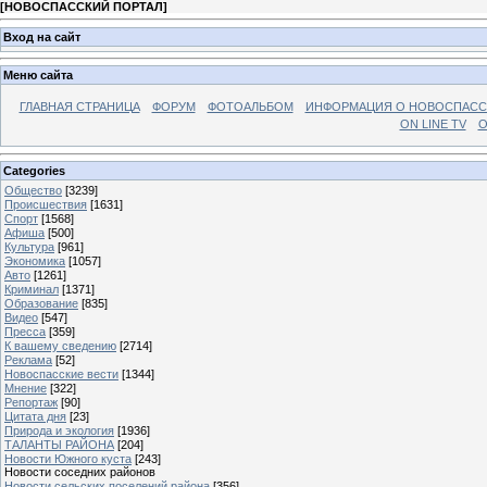
[
НОВОСПАССКИЙ ПОРТАЛ
]
Вход на сайт
Меню сайта
ГЛАВНАЯ СТРАНИЦА
ФОРУМ
ФОТОАЛЬБОМ
ИНФОРМАЦИЯ О НОВОСПАС
ON LINE TV
О
Categories
Общество
[3239]
Происшествия
[1631]
Спорт
[1568]
Афиша
[500]
Культура
[961]
Экономика
[1057]
Авто
[1261]
Криминал
[1371]
Образование
[835]
Видео
[547]
Пресса
[359]
К вашему сведению
[2714]
Реклама
[52]
Новоспасские вести
[1344]
Мнение
[322]
Репортаж
[90]
Цитата дня
[23]
Природа и экология
[1936]
ТАЛАНТЫ РАЙОНА
[204]
Новости Южного куста
[243]
Новости соседних районов
Новости сельских поселений района
[356]