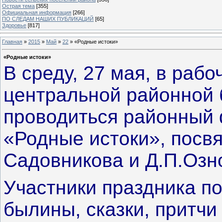
Острая тема
[355]
Официальная информация
[266]
ПО СЛЕДАМ НАШИХ ПУБЛИКАЦИЙ
[65]
Здоровье
[817]
Главная
»
2015
»
Май
»
22
» «Родные истоки»
«Родные истоки»
В среду, 27 мая, в раб
центральной районной 
проводиться районный
«Родные истоки»
, посв
Садовникова и Д.П.Озн
Участники праздника по
былины, сказки, притчи