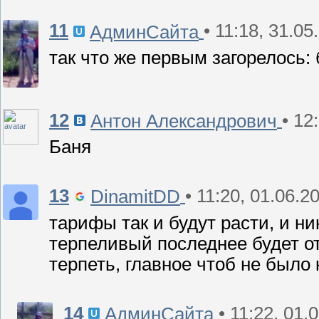
11
• 11:18, 31.05
АдминСайта
так что же первым загорелось:
12
• 12
Антон Александрович
Баня
13
• 11:20, 01.06.2
DinamitDD
тарифы так и будут расти, и ни
терпеливый последнее будет от
терпеть, главное чтоб не было к
14
• 11:22, 01.
АдминСайта