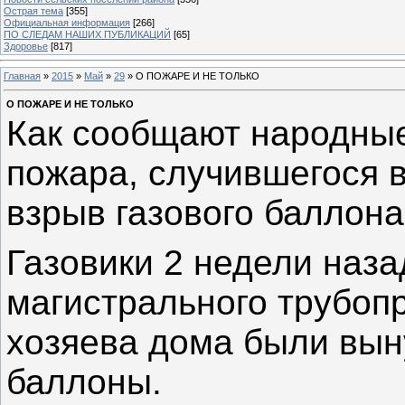
Острая тема
[355]
Официальная информация
[266]
ПО СЛЕДАМ НАШИХ ПУБЛИКАЦИЙ
[65]
Здоровье
[817]
Главная
»
2015
»
Май
»
29
» О ПОЖАРЕ И НЕ ТОЛЬКО
О ПОЖАРЕ И НЕ ТОЛЬКО
Как сообщают народные
пожара, случившегося в
взрыв газового баллона
Газовики 2 недели наза
магистрального трубопр
хозяева дома были вын
баллоны.