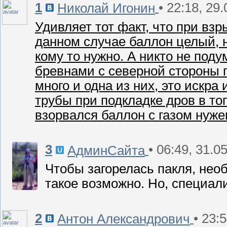
1
• 22:18, 29
Николай Игонин
Удивляет тот факт, что при взр
данном случае баллон целый, 
кому то нужно. А никто не поду
бревнами с северной стороны п
много и одна из них, это искра
трубы при подкладке дров в то
взорвался баллон с газом нуже
3
• 06:49, 31.0
АдминСайта
Чтобы загорелась пакля, необ
такое возможно. Но, специал
2
• 23:
Антон Александрович