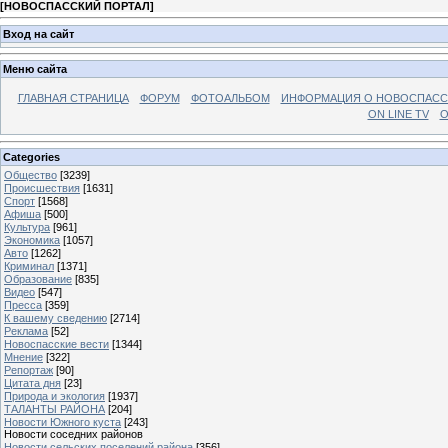
[
НОВОСПАССКИЙ ПОРТАЛ
]
Вход на сайт
Меню сайта
ГЛАВНАЯ СТРАНИЦА
ФОРУМ
ФОТОАЛЬБОМ
ИНФОРМАЦИЯ О НОВОСПАС
ON LINE TV
О
Categories
Общество
[3239]
Происшествия
[1631]
Спорт
[1568]
Афиша
[500]
Культура
[961]
Экономика
[1057]
Авто
[1262]
Криминал
[1371]
Образование
[835]
Видео
[547]
Пресса
[359]
К вашему сведению
[2714]
Реклама
[52]
Новоспасские вести
[1344]
Мнение
[322]
Репортаж
[90]
Цитата дня
[23]
Природа и экология
[1937]
ТАЛАНТЫ РАЙОНА
[204]
Новости Южного куста
[243]
Новости соседних районов
Новости сельских поселений района
[356]