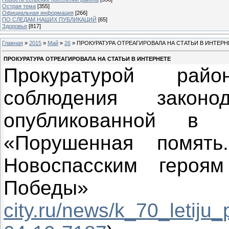
Острая тема
[355]
Официальная информация
[266]
ПО СЛЕДАМ НАШИХ ПУБЛИКАЦИЙ
[65]
Здоровье
[817]
Главная
»
2015
»
Май
»
26
» ПРОКУРАТУРА ОТРЕАГИРОВАЛА НА СТАТЬИ В ИНТЕРН
ПРОКУРАТУРА ОТРЕАГИРОВАЛА НА СТАТЬИ В ИНТЕРНЕТЕ
Прокуратурой рай
соблюдения закон
опубликованной в
«Порушенная помять
Новоспасским героя
Победы»
city.ru/news/k_70_letiju