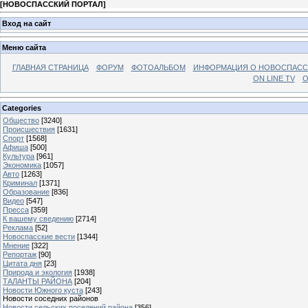
[
НОВОСПАССКИЙ ПОРТАЛ
]
Вход на сайт
Меню сайта
ГЛАВНАЯ СТРАНИЦА
ФОРУМ
ФОТОАЛЬБОМ
ИНФОРМАЦИЯ О НОВОСПАС
ON LINE TV
О
Categories
Общество
[3240]
Происшествия
[1631]
Спорт
[1568]
Афиша
[500]
Культура
[961]
Экономика
[1057]
Авто
[1263]
Криминал
[1371]
Образование
[836]
Видео
[547]
Пресса
[359]
К вашему сведению
[2714]
Реклама
[52]
Новоспасские вести
[1344]
Мнение
[322]
Репортаж
[90]
Цитата дня
[23]
Природа и экология
[1938]
ТАЛАНТЫ РАЙОНА
[204]
Новости Южного куста
[243]
Новости соседних районов
Новости сельских поселений района
[356]