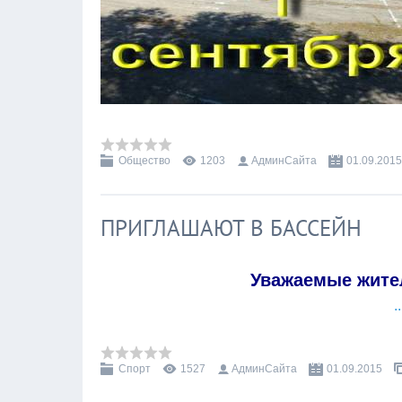
Общество
1203
АдминСайта
01.09.2015
ПРИГЛАШАЮТ В БАССЕЙН
Уважаемые жител
.
Спорт
1527
АдминСайта
01.09.2015