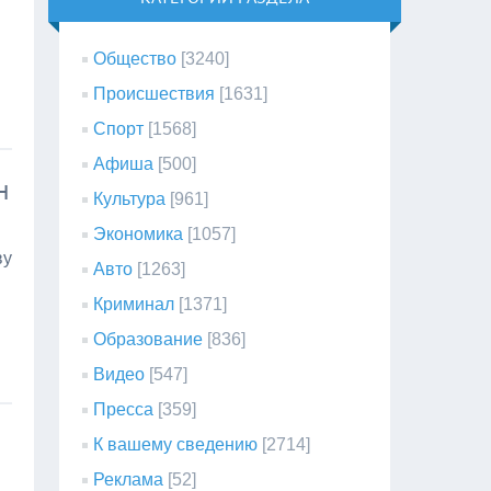
Общество
[3240]
Происшествия
[1631]
Спорт
[1568]
Афиша
[500]
н
Культура
[961]
Экономика
[1057]
ву
Авто
[1263]
Криминал
[1371]
Образование
[836]
Видео
[547]
Пресса
[359]
К вашему сведению
[2714]
Реклама
[52]