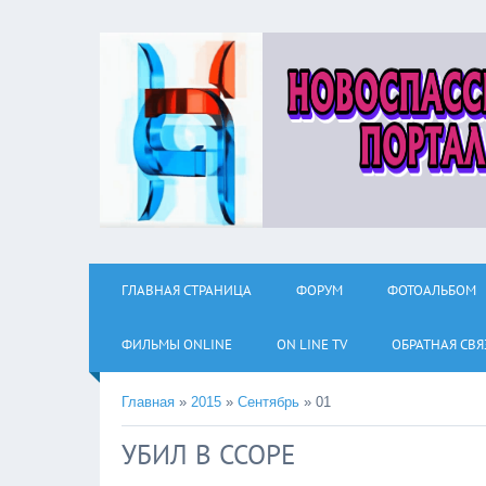
ГЛАВНАЯ СТРАНИЦА
ФОРУМ
ФОТОАЛЬБОМ
ФИЛЬМЫ ОNLINE
ON LINE TV
ОБРАТНАЯ СВЯ
Главная
»
2015
»
Сентябрь
»
01
УБИЛ В ССОРЕ