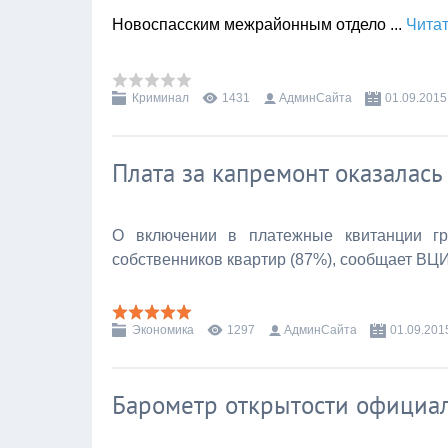
Новоспасским межрайонным отдело
...
Читат
Криминал
1431
АдминСайта
01.09.2015
Плата за капремонт оказалас
О включении в платежные квитанции г
собственников квартир (87%), сообщает ВЦ
Экономика
1297
АдминСайта
01.09.201
Барометр открытости официа