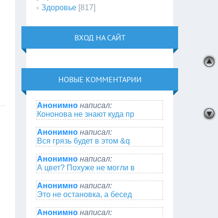
Здоровье
[817]
ВХОД НА САЙТ
НОВЫЕ КОММЕНТАРИИ
Анонимно
написал:
Кононова не знают куда пр
Анонимно
написал:
Вся грязь будет в этом &q
Анонимно
написал:
А цвет? Похуже не могли в
Анонимно
написал:
Это не остановка, а бесед
Анонимно
написал: