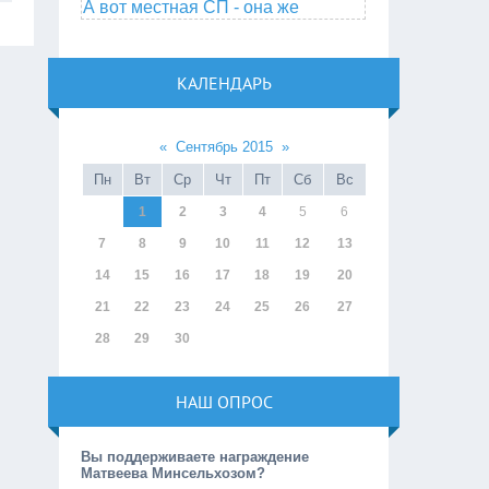
А вот местная СП - она же
КАЛЕНДАРЬ
«
Сентябрь 2015
»
Пн
Вт
Ср
Чт
Пт
Сб
Вс
1
2
3
4
5
6
7
8
9
10
11
12
13
14
15
16
17
18
19
20
21
22
23
24
25
26
27
28
29
30
НАШ ОПРОС
Вы поддерживаете награждение
Матвеева Минсельхозом?