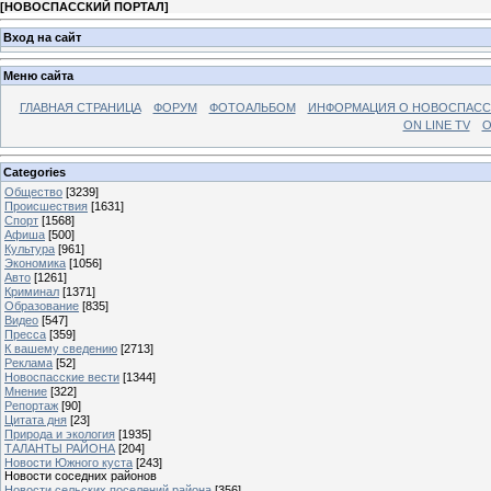
[
НОВОСПАССКИЙ ПОРТАЛ
]
Вход на сайт
Меню сайта
ГЛАВНАЯ СТРАНИЦА
ФОРУМ
ФОТОАЛЬБОМ
ИНФОРМАЦИЯ О НОВОСПАС
ON LINE TV
О
Categories
Общество
[3239]
Происшествия
[1631]
Спорт
[1568]
Афиша
[500]
Культура
[961]
Экономика
[1056]
Авто
[1261]
Криминал
[1371]
Образование
[835]
Видео
[547]
Пресса
[359]
К вашему сведению
[2713]
Реклама
[52]
Новоспасские вести
[1344]
Мнение
[322]
Репортаж
[90]
Цитата дня
[23]
Природа и экология
[1935]
ТАЛАНТЫ РАЙОНА
[204]
Новости Южного куста
[243]
Новости соседних районов
Новости сельских поселений района
[356]