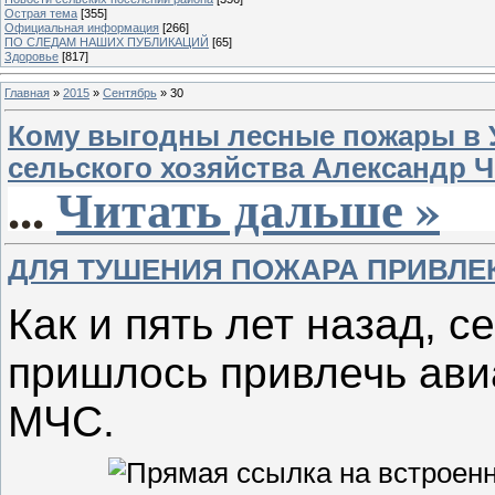
Острая тема
[355]
Официальная информация
[266]
ПО СЛЕДАМ НАШИХ ПУБЛИКАЦИЙ
[65]
Здоровье
[817]
Главная
»
2015
»
Сентябрь
»
30
Кому выгодны лесные пожары в 
сельского хозяйства Александр Ч
...
Читать дальше »
ДЛЯ ТУШЕНИЯ ПОЖАРА ПРИВЛЕ
Как и пять лет назад, 
пришлось привлечь ави
МЧС.